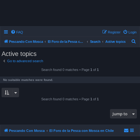
FAQ
Register
Login
S
Pescando Con Mosca
El Foro de la Pesca con Mosca en Chile
Search
Active topics
e
Active topics
a
Go to advanced search
r
Search found 0 matches • Page
1
of
1
c
h
No suitable matches were found.
Search found 0 matches • Page
1
of
1
Jump to
Pescando Con Mosca
El Foro de la Pesca con Mosca en Chile