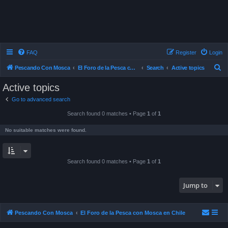
FAQ
Register
Login
S
Pescando Con Mosca
El Foro de la Pesca con Mosca en Chile
Search
Active topics
e
Active topics
a
Go to advanced search
r
Search found 0 matches • Page
1
of
1
c
h
No suitable matches were found.
Search found 0 matches • Page
1
of
1
Jump to
Pescando Con Mosca
El Foro de la Pesca con Mosca en Chile