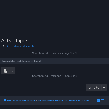
Active topics
Go to advanced search
Search found 0 matches • Page
1
of
1
No suitable matches were found.
Search found 0 matches • Page
1
of
1
Jump to
Pescando Con Mosca
El Foro de la Pesca con Mosca en Chile