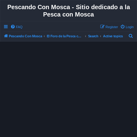
Pescando Con Mosca - Sitio dedicado a la
Pesca con Mosca
FAQ
Register
Login
S
Pescando Con Mosca
El Foro de la Pesca con Mosca en Chile
Search
Active topics
e
a
r
c
h