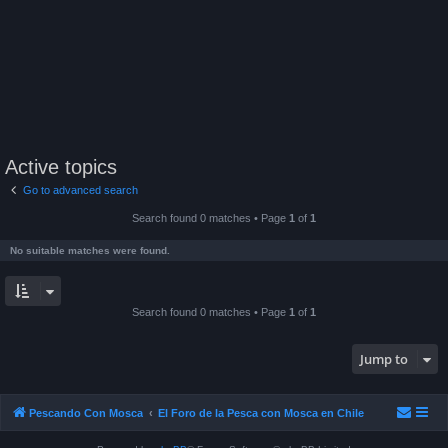
Active topics
Go to advanced search
Search found 0 matches • Page
1
of
1
No suitable matches were found.
Search found 0 matches • Page
1
of
1
Jump to
Pescando Con Mosca
El Foro de la Pesca con Mosca en Chile