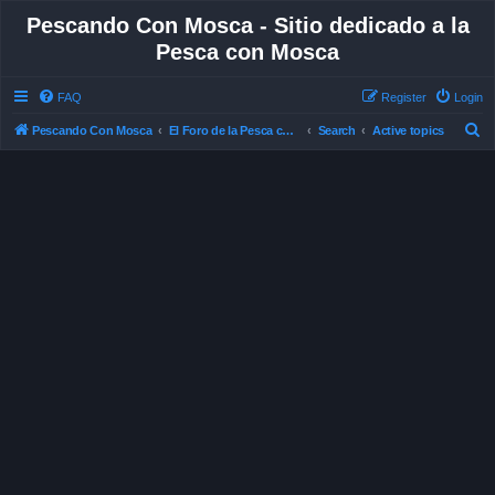
Pescando Con Mosca - Sitio dedicado a la
Pesca con Mosca
FAQ
Register
Login
S
Pescando Con Mosca
El Foro de la Pesca con Mosca en Chile
Search
Active topics
e
a
r
c
h