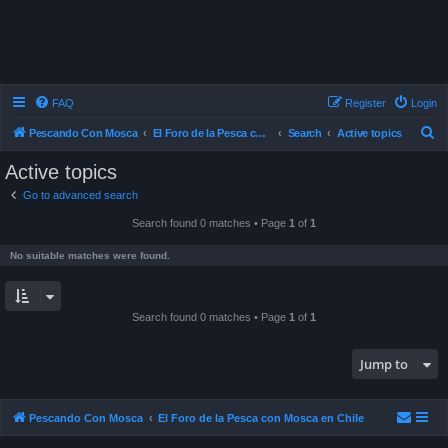
FAQ
Register
Login
S
Pescando Con Mosca
El Foro de la Pesca con Mosca en Chile
Search
Active topics
e
Active topics
a
Go to advanced search
r
Search found 0 matches • Page
1
of
1
c
h
No suitable matches were found.
Search found 0 matches • Page
1
of
1
Jump to
Pescando Con Mosca
El Foro de la Pesca con Mosca en Chile