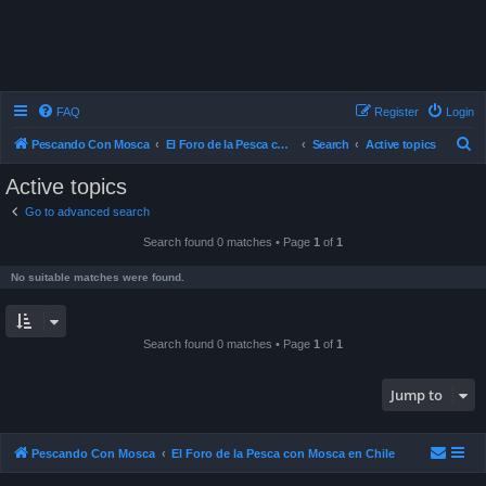
FAQ
Register
Login
S
Pescando Con Mosca
El Foro de la Pesca con Mosca en Chile
Search
Active topics
e
Active topics
a
Go to advanced search
r
Search found 0 matches • Page
1
of
1
c
h
No suitable matches were found.
Search found 0 matches • Page
1
of
1
Jump to
Pescando Con Mosca
El Foro de la Pesca con Mosca en Chile