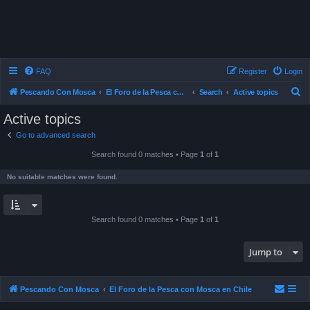
FAQ
Register
Login
S
Pescando Con Mosca
El Foro de la Pesca con Mosca en Chile
Search
Active topics
e
Active topics
a
Go to advanced search
r
Search found 0 matches • Page
1
of
1
c
h
No suitable matches were found.
Search found 0 matches • Page
1
of
1
Jump to
Pescando Con Mosca
El Foro de la Pesca con Mosca en Chile