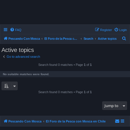
FAQ
Register
Login
S
Pescando Con Mosca
El Foro de la Pesca con Mosca en Chile
Search
Active topics
e
Active topics
a
Go to advanced search
r
Search found 0 matches • Page
1
of
1
c
h
No suitable matches were found.
Search found 0 matches • Page
1
of
1
Jump to
Pescando Con Mosca
El Foro de la Pesca con Mosca en Chile