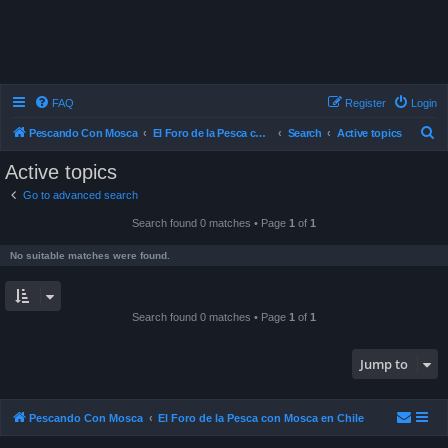
FAQ
Register
Login
S
Pescando Con Mosca
El Foro de la Pesca con Mosca en Chile
Search
Active topics
e
Active topics
a
Go to advanced search
r
Search found 0 matches • Page
1
of
1
c
h
No suitable matches were found.
Search found 0 matches • Page
1
of
1
Jump to
Pescando Con Mosca
El Foro de la Pesca con Mosca en Chile