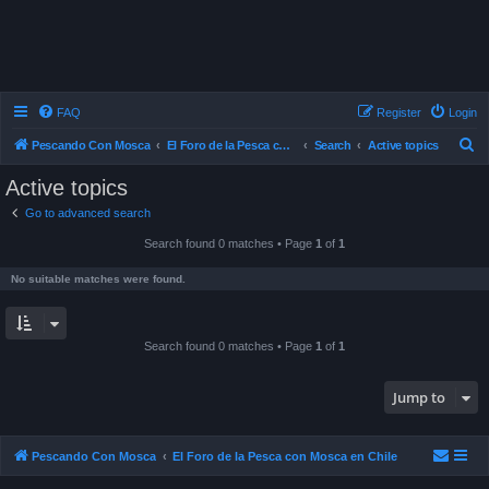
FAQ
Register
Login
S
Pescando Con Mosca
El Foro de la Pesca con Mosca en Chile
Search
Active topics
e
Active topics
a
Go to advanced search
r
Search found 0 matches • Page
1
of
1
c
h
No suitable matches were found.
Search found 0 matches • Page
1
of
1
Jump to
Pescando Con Mosca
El Foro de la Pesca con Mosca en Chile