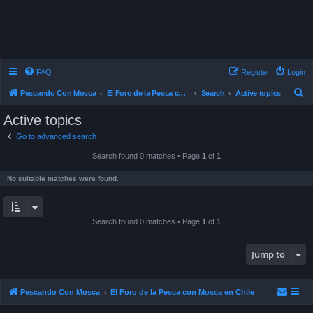
FAQ
Register
Login
S
Pescando Con Mosca
El Foro de la Pesca con Mosca en Chile
Search
Active topics
e
Active topics
a
Go to advanced search
r
Search found 0 matches • Page
1
of
1
c
h
No suitable matches were found.
Search found 0 matches • Page
1
of
1
Jump to
Pescando Con Mosca
El Foro de la Pesca con Mosca en Chile