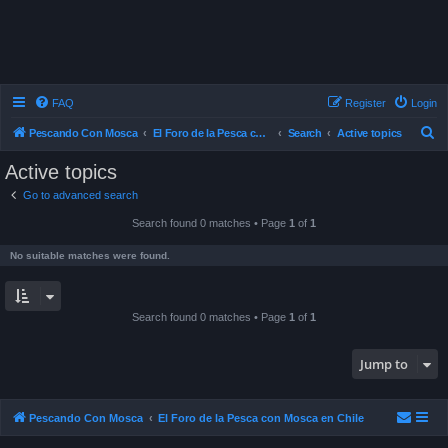
FAQ
Register
Login
S
Pescando Con Mosca
El Foro de la Pesca con Mosca en Chile
Search
Active topics
e
Active topics
a
Go to advanced search
r
Search found 0 matches • Page
1
of
1
c
h
No suitable matches were found.
Search found 0 matches • Page
1
of
1
Jump to
Pescando Con Mosca
El Foro de la Pesca con Mosca en Chile