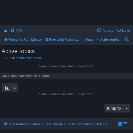
FAQ
Register
Login
S
Pescando Con Mosca
El Foro de la Pesca con Mosca en Chile
Search
Active topics
e
Active topics
a
Go to advanced search
r
Search found 0 matches • Page
1
of
1
c
h
No suitable matches were found.
Search found 0 matches • Page
1
of
1
Jump to
Pescando Con Mosca
El Foro de la Pesca con Mosca en Chile