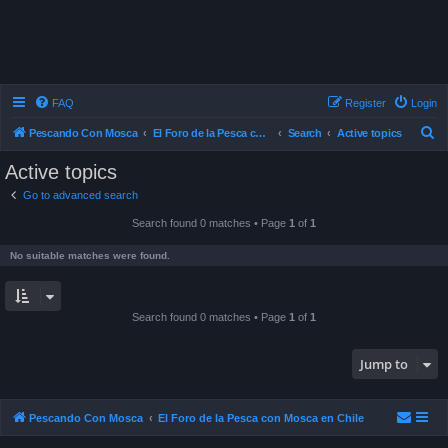
FAQ
Register
Login
S
Pescando Con Mosca
El Foro de la Pesca con Mosca en Chile
Search
Active topics
e
Active topics
a
Go to advanced search
r
Search found 0 matches • Page
1
of
1
c
h
No suitable matches were found.
Search found 0 matches • Page
1
of
1
Jump to
Pescando Con Mosca
El Foro de la Pesca con Mosca en Chile