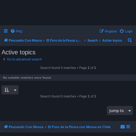
FAQ
Register
Login
S
Pescando Con Mosca
El Foro de la Pesca con Mosca en Chile
Search
Active topics
e
Active topics
a
Go to advanced search
r
Search found 0 matches • Page
1
of
1
c
h
No suitable matches were found.
Search found 0 matches • Page
1
of
1
Jump to
Pescando Con Mosca
El Foro de la Pesca con Mosca en Chile