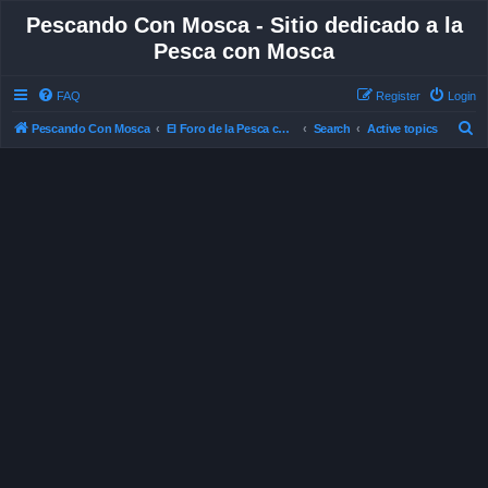
Pescando Con Mosca - Sitio dedicado a la
Pesca con Mosca
FAQ
Register
Login
S
Pescando Con Mosca
El Foro de la Pesca con Mosca en Chile
Search
Active topics
e
a
r
c
h