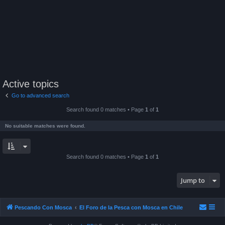
Active topics
Go to advanced search
Search found 0 matches • Page
1
of
1
No suitable matches were found.
Search found 0 matches • Page
1
of
1
Jump to
Pescando Con Mosca
El Foro de la Pesca con Mosca en Chile