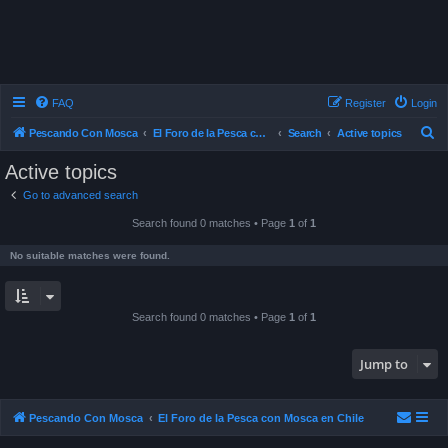
FAQ
Register
Login
S
Pescando Con Mosca
El Foro de la Pesca con Mosca en Chile
Search
Active topics
e
Active topics
a
Go to advanced search
r
Search found 0 matches • Page
1
of
1
c
h
No suitable matches were found.
Search found 0 matches • Page
1
of
1
Jump to
Pescando Con Mosca
El Foro de la Pesca con Mosca en Chile