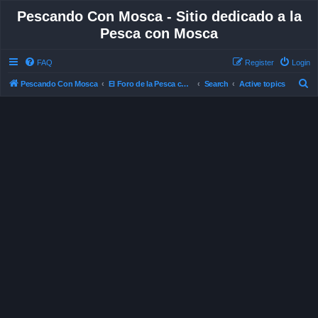
Pescando Con Mosca - Sitio dedicado a la
Pesca con Mosca
FAQ
Register
Login
S
Pescando Con Mosca
El Foro de la Pesca con Mosca en Chile
Search
Active topics
e
a
r
c
h