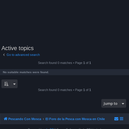
Active topics
Go to advanced search
Search found 0 matches • Page
1
of
1
No suitable matches were found.
Search found 0 matches • Page
1
of
1
Jump to
Pescando Con Mosca
El Foro de la Pesca con Mosca en Chile