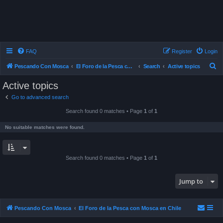
FAQ
Register
Login
S
Pescando Con Mosca
El Foro de la Pesca con Mosca en Chile
Search
Active topics
e
Active topics
a
Go to advanced search
r
Search found 0 matches • Page
1
of
1
c
h
No suitable matches were found.
Search found 0 matches • Page
1
of
1
Jump to
Pescando Con Mosca
El Foro de la Pesca con Mosca en Chile