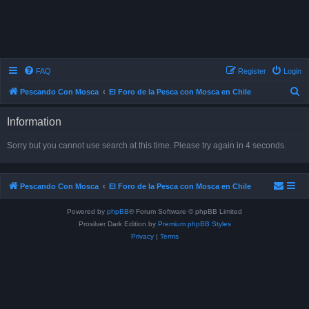
FAQ
Register
Login
S
Pescando Con Mosca
El Foro de la Pesca con Mosca en Chile
e
Information
a
r
Sorry but you cannot use search at this time. Please try again in 4 seconds.
c
h
Pescando Con Mosca
El Foro de la Pesca con Mosca en Chile
Powered by
phpBB
® Forum Software © phpBB Limited
Prosilver Dark Edition by
Premium phpBB Styles
Privacy
|
Terms