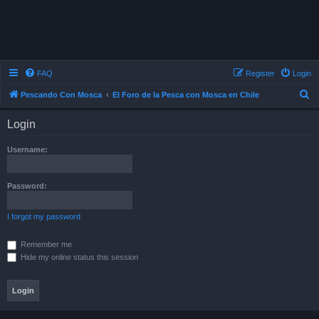
FAQ
Register
Login
S
Pescando Con Mosca
El Foro de la Pesca con Mosca en Chile
e
Login
a
r
Username:
c
h
Password:
I forgot my password
Remember me
Hide my online status this session