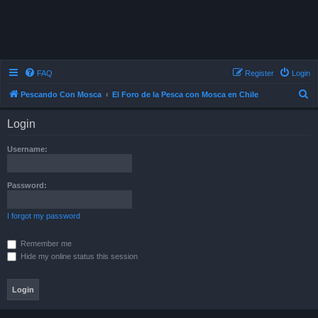
FAQ
Register
Login
S
Pescando Con Mosca
El Foro de la Pesca con Mosca en Chile
e
Login
a
r
Username:
c
h
Password:
I forgot my password
Remember me
Hide my online status this session