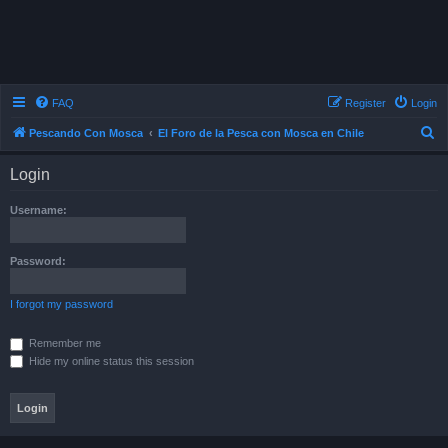
FAQ
Register
Login
S
Pescando Con Mosca
El Foro de la Pesca con Mosca en Chile
e
Login
a
r
Username:
c
h
Password:
I forgot my password
Remember me
Hide my online status this session