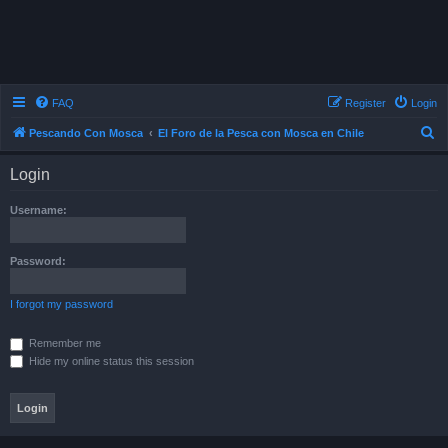
FAQ
Register
Login
S
Pescando Con Mosca
El Foro de la Pesca con Mosca en Chile
e
Login
a
r
Username:
c
h
Password:
I forgot my password
Remember me
Hide my online status this session