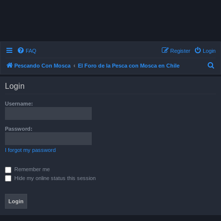
FAQ
Register
Login
S
Pescando Con Mosca
El Foro de la Pesca con Mosca en Chile
e
Login
a
r
Username:
c
h
Password:
I forgot my password
Remember me
Hide my online status this session