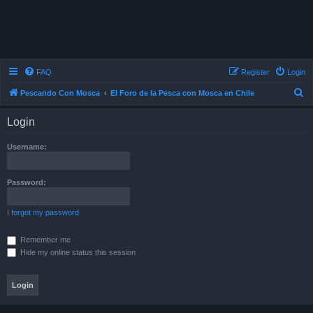
FAQ
Register
Login
S
Pescando Con Mosca
El Foro de la Pesca con Mosca en Chile
e
Login
a
r
Username:
c
h
Password:
I forgot my password
Remember me
Hide my online status this session