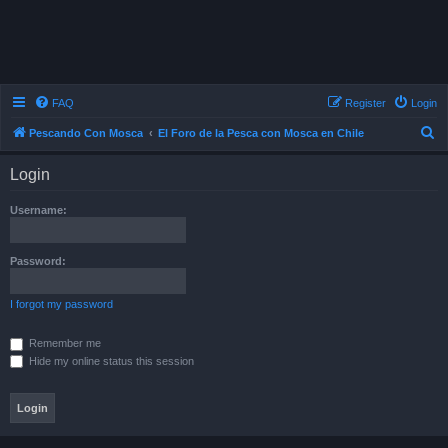
FAQ
Register
Login
S
Pescando Con Mosca
El Foro de la Pesca con Mosca en Chile
e
Login
a
r
Username:
c
h
Password:
I forgot my password
Remember me
Hide my online status this session