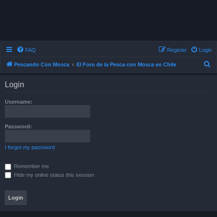
FAQ
Register
Login
S
Pescando Con Mosca
El Foro de la Pesca con Mosca en Chile
e
Login
a
r
Username:
c
h
Password:
I forgot my password
Remember me
Hide my online status this session