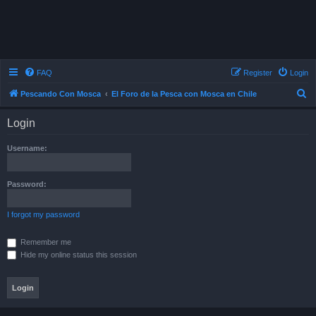
FAQ
Register
Login
S
Pescando Con Mosca
El Foro de la Pesca con Mosca en Chile
e
Login
a
r
Username:
c
h
Password:
I forgot my password
Remember me
Hide my online status this session