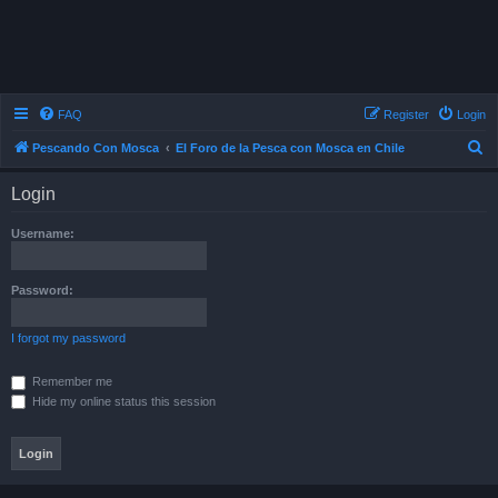
FAQ
Register
Login
S
Pescando Con Mosca
El Foro de la Pesca con Mosca en Chile
e
Login
a
r
Username:
c
h
Password:
I forgot my password
Remember me
Hide my online status this session