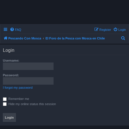
FAQ
Register
Login
S
Pescando Con Mosca
El Foro de la Pesca con Mosca en Chile
e
Login
a
r
Username:
c
h
Password:
I forgot my password
Remember me
Hide my online status this session