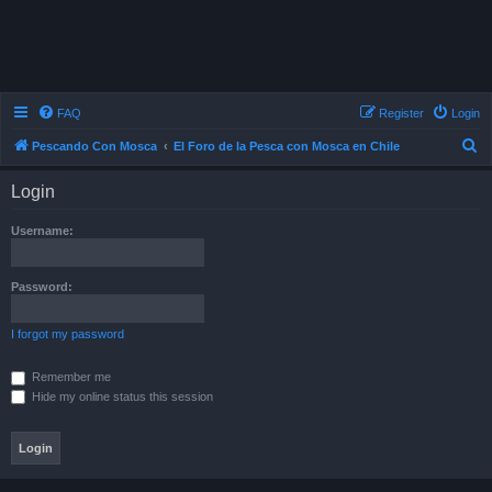
FAQ
Register
Login
S
Pescando Con Mosca
El Foro de la Pesca con Mosca en Chile
e
Login
a
r
Username:
c
h
Password:
I forgot my password
Remember me
Hide my online status this session