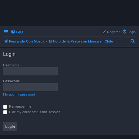
FAQ
Register
Login
S
Pescando Con Mosca
El Foro de la Pesca con Mosca en Chile
e
Login
a
r
Username:
c
h
Password:
I forgot my password
Remember me
Hide my online status this session