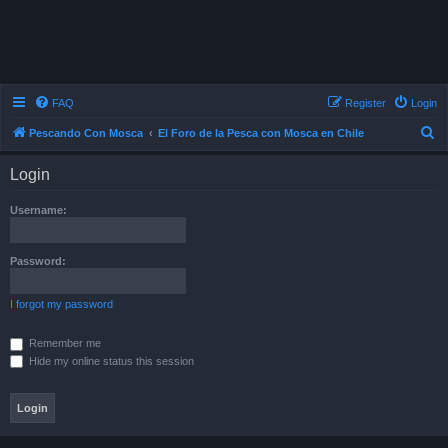
FAQ
Register
Login
S
Pescando Con Mosca
El Foro de la Pesca con Mosca en Chile
e
Login
a
r
Username:
c
h
Password:
I forgot my password
Remember me
Hide my online status this session