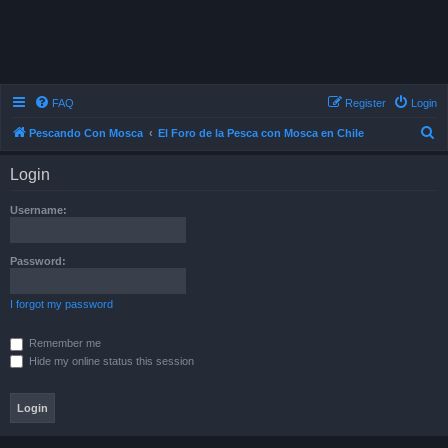
FAQ
Register
Login
S
Pescando Con Mosca
El Foro de la Pesca con Mosca en Chile
e
Login
a
r
Username:
c
h
Password:
I forgot my password
Remember me
Hide my online status this session