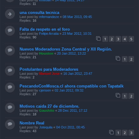
Replies:
11
una consulta tecnica
Last post by
mfernandeze
«
08 Mar 2013, 09:45
Replies:
16
Falta de respeto en el foro
Last post by
Felipe Arratia
«
23 Mar 2012, 10:31
Replies:
90
1
2
3
4
5
Nuevos Moderadores Zona Central y XII Región.
Last post by
Houston
«
20 Jan 2012, 13:22
Replies:
21
1
2
Postulantes para Moderadores
Last post by
Manuel Jose
«
16 Jan 2012, 23:47
Replies:
2
PescandoConMosca.cl ahora compatible con Tapatalk
Last post by
cjensen
«
02 Jan 2012, 09:32
Replies:
27
1
2
Motivos caida 27 de diciembre.
Last post by
Gaushito
«
28 Dec 2011, 17:12
Replies:
18
Nombre Real
Last post by
Jotequila
«
04 Oct 2011, 00:45
Replies:
43
1
2
3