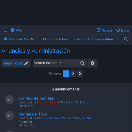
FAQ
Register
Login
S
Pescando Con Mosca
El Foro de la Pesca con Mosca en Chile
Info
Anuncios y Administración
e
Anuncios y Administración
a
r
Search
Advanced search
New Topic
c
1
2
Next
87 topics
h
Announcements
Cambio de nombre
Last post by
Manuel Jose
«
31 Oct 2012, 16:16
Replies:
4
Reglas del Foro
Last post by
Marais Cristián
«
23 Sep 2017, 22:14
Posted in
Replies:
15