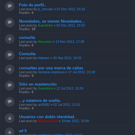
Foto de perfil..
Last post by
jc_hernaiz
«
07 Dec 2012, 01:01
Replies:
6
Novedades, se vienen Novedades...
Last post by
Gaushito
«
02 Dec 2012, 15:52
Replies:
19
consulta
Last post by
Houston
«
13 Nov 2012, 17:39
Replies:
6
Consulta
Last post by
hlukaes
«
20 Sep 2012, 19:32
consultas por una marca de cañas
Last post by
nemesio espinoza
«
17 Jul 2012, 15:18
Replies:
9
Sitio en mantención
Last post by
Gaushito
«
12 Jul 2012, 15:29
Replies:
6
...y estamos de vuelta.
Last post by
anf1892
«
02 Jul 2012, 21:51
Replies:
4
Usuarios con doble identidad.
Last post by
Manuel Jose
«
19 Apr 2012, 10:58
wf 5
Last post by
esteban
«
14 May 2012, 14:27