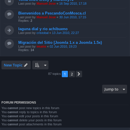
Last post by
Manuel Jose
«
16 Sep 2010, 17:18
Bienvenidos a PescandoConMosca.cl
Last post by
Manuel Jose
«
30 Jun 2010, 17:15
Replies:
2
laguna dial y rio achibueno
Last post by
cristobal
«
13 Jun 2010, 22:27
Migración del Sitio [Joomla 1.x a Joomla 1.5x)
Last post by
imatte
«
02 Jun 2010, 19:23
Replies:
14
New Topic
1
2
Next
87 topics
Jump to
FORUM PERMISSIONS
You
cannot
post new topics in this forum
You
cannot
reply to topics in this forum
You
cannot
edit your posts in this forum
You
cannot
delete your posts in this forum
You
cannot
post attachments in this forum