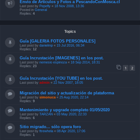
Envío de Artículos y Fotos a PescandoConMosca.cl
Last post by
Pepefly
«
18 Nov 2008, 13:36
Posted in
General
Replies:
4
Topics
Guía [GALERIA FOTOS PERSONALES]
Last post by
danielmp
«
15 Jul 2016, 06:34
Replies:
12
Guía Incrustación [IMAGENES] en los post.
Last post by
nemesio espinoza
«
18 Sep 2014, 18:31
Replies:
23
1
2
Guía Incrustación [YOU TUBE] en los post.
Last post by
admin
«
22 Nov 2007, 18:05
Migración del sitio y actualización de plataforma
Last post by
simonuca
«
25 Aug 2020, 22:14
Replies:
9
Mantenimiento y upgrade completo 01/05/2020
Last post by
TARZAN
«
03 May 2020, 22:33
Replies:
6
Sitio migrado... sólo opera foro
Last post by
ftrewhela
«
08 Apr 2020, 17:06
Replies:
1