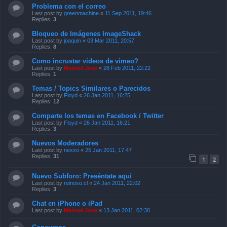
Problema con el correo
Last post by
greenmachine
«
11 Sep 2011, 19:46
Replies:
3
Bloqueo de Imágenes ImageShack
Last post by
joaquin
«
03 Mar 2011, 20:57
Replies:
8
Como incrustar videos de vimeo?
Last post by
Manuel Jose
«
28 Feb 2011, 22:22
Replies:
1
Temas / Topics Similares o Parecidos
Last post by
Floyd
«
26 Jan 2011, 16:25
Replies:
12
Comparte los temas en Facebook / Twitter
Last post by
Floyd
«
26 Jan 2011, 16:21
Replies:
3
Nuevos Moderadores
Last post by
nexxo
«
25 Jan 2011, 17:47
Replies:
31
1
2
Nuevo Subforo: Preséntate aquí
Last post by
reinoso.cl
«
24 Jan 2011, 22:02
Replies:
3
Chat en iPhone o iPad
Last post by
Manuel Jose
«
13 Jan 2011, 02:30