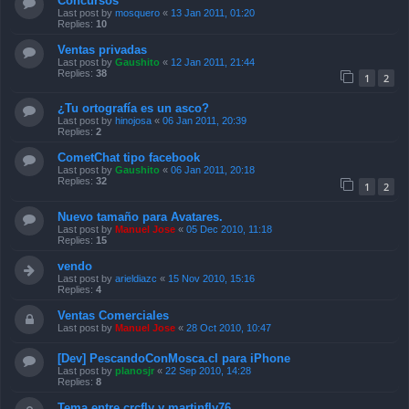
Concursos
Last post by
mosquero
«
13 Jan 2011, 01:20
Replies:
10
Ventas privadas
Last post by
Gaushito
«
12 Jan 2011, 21:44
Replies:
38
1
2
¿Tu ortografía es un asco?
Last post by
hinojosa
«
06 Jan 2011, 20:39
Replies:
2
CometChat tipo facebook
Last post by
Gaushito
«
06 Jan 2011, 20:18
Replies:
32
1
2
Nuevo tamaño para Avatares.
Last post by
Manuel Jose
«
05 Dec 2010, 11:18
Replies:
15
vendo
Last post by
arieldiazc
«
15 Nov 2010, 15:16
Replies:
4
Ventas Comerciales
Last post by
Manuel Jose
«
28 Oct 2010, 10:47
[Dev] PescandoConMosca.cl para iPhone
Last post by
planosjr
«
22 Sep 2010, 14:28
Replies:
8
Tema entre crcfly y martinfly76