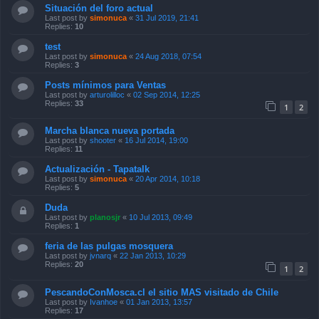
Situación del foro actual
Last post by
simonuca
«
31 Jul 2019, 21:41
Replies:
10
test
Last post by
simonuca
«
24 Aug 2018, 07:54
Replies:
3
Posts mínimos para Ventas
Last post by
arturolilloc
«
02 Sep 2014, 12:25
Replies:
33
1
2
Marcha blanca nueva portada
Last post by
shooter
«
16 Jul 2014, 19:00
Replies:
11
Actualización - Tapatalk
Last post by
simonuca
«
20 Apr 2014, 10:18
Replies:
5
Duda
Last post by
planosjr
«
10 Jul 2013, 09:49
Replies:
1
feria de las pulgas mosquera
Last post by
jvnarq
«
22 Jan 2013, 10:29
Replies:
20
1
2
PescandoConMosca.cl el sitio MAS visitado de Chile
Last post by
Ivanhoe
«
01 Jan 2013, 13:57
Replies:
17