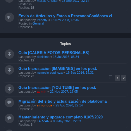
Envío de Artículos y Fotos a PescandoConMosca.cl
Last post by
Pepefly
«
18 Nov 2008, 13:36
Posted in
General
Replies:
4
Topics
Guía [GALERIA FOTOS PERSONALES]
Last post by
danielmp
«
15 Jul 2016, 06:34
Replies:
12
Guía Incrustación [IMAGENES] en los post.
Last post by
nemesio espinoza
«
18 Sep 2014, 18:31
Replies:
23
1
2
Guía Incrustación [YOU TUBE] en los post.
Last post by
admin
«
22 Nov 2007, 18:05
Migración del sitio y actualización de plataforma
Last post by
simonuca
«
25 Aug 2020, 22:14
Replies:
9
Mantenimiento y upgrade completo 01/05/2020
Last post by
TARZAN
«
03 May 2020, 22:33
Replies:
6
Sitio migrado... sólo opera foro
Last post by
ftrewhela
«
08 Apr 2020, 17:06
Replies:
1