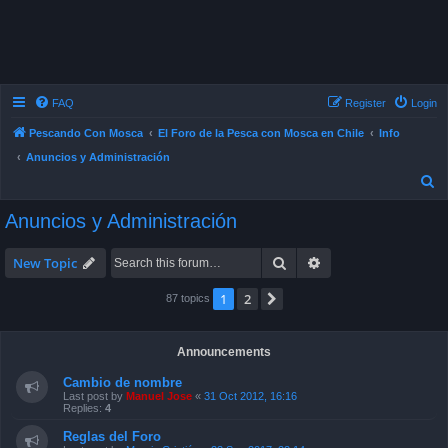
FAQ
Register
Login
S
Pescando Con Mosca
El Foro de la Pesca con Mosca en Chile
Info
Anuncios y Administración
e
Anuncios y Administración
a
r
Search
Advanced search
New Topic
c
1
2
Next
87 topics
h
Announcements
Cambio de nombre
Last post by
Manuel Jose
«
31 Oct 2012, 16:16
Replies:
4
Reglas del Foro
Last post by
Marais Cristián
«
23 Sep 2017, 22:14
Posted in
Replies:
15