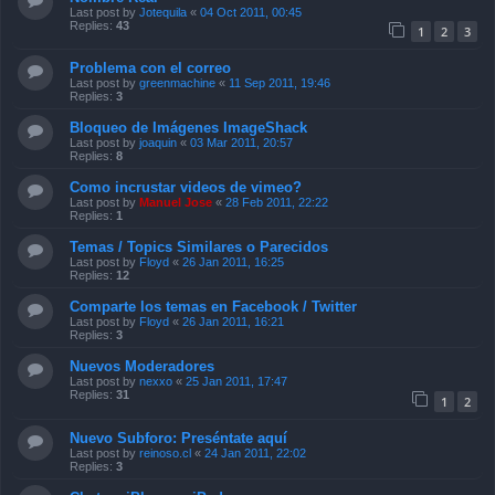
Problema con el correo
Last post by
greenmachine
«
11 Sep 2011, 19:46
Replies:
3
Bloqueo de Imágenes ImageShack
Last post by
joaquin
«
03 Mar 2011, 20:57
Replies:
8
Como incrustar videos de vimeo?
Last post by
Manuel Jose
«
28 Feb 2011, 22:22
Replies:
1
Temas / Topics Similares o Parecidos
Last post by
Floyd
«
26 Jan 2011, 16:25
Replies:
12
Comparte los temas en Facebook / Twitter
Last post by
Floyd
«
26 Jan 2011, 16:21
Replies:
3
Nuevos Moderadores
Last post by
nexxo
«
25 Jan 2011, 17:47
Replies:
31
1
2
Nuevo Subforo: Preséntate aquí
Last post by
reinoso.cl
«
24 Jan 2011, 22:02
Replies:
3
Chat en iPhone o iPad
Last post by
Manuel Jose
«
13 Jan 2011, 02:30