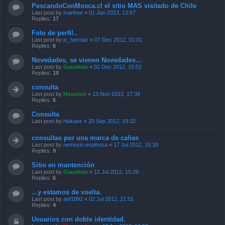
Foto de perfil..
Last post by
jc_hernaiz
«
07 Dec 2012, 01:01
Replies:
6
Novedades, se vienen Novedades...
Last post by
Gaushito
«
02 Dec 2012, 15:52
Replies:
19
consulta
Last post by
Houston
«
13 Nov 2012, 17:39
Replies:
6
Consulta
Last post by
hlukaes
«
20 Sep 2012, 19:32
consultas por una marca de cañas
Last post by
nemesio espinoza
«
17 Jul 2012, 15:18
Replies:
9
Sitio en mantención
Last post by
Gaushito
«
12 Jul 2012, 15:29
Replies:
6
...y estamos de vuelta.
Last post by
anf1892
«
02 Jul 2012, 21:51
Replies:
4
Usuarios con doble identidad.
Last post by
Manuel Jose
«
19 Apr 2012, 10:58
wf 5
Last post by
esteban
«
14 May 2012, 14:27