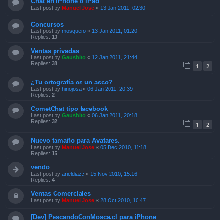
Concursos
Last post by
mosquero
«
13 Jan 2011, 01:20
Replies:
10
Ventas privadas
Last post by
Gaushito
«
12 Jan 2011, 21:44
Replies:
38
1
2
¿Tu ortografía es un asco?
Last post by
hinojosa
«
06 Jan 2011, 20:39
Replies:
2
CometChat tipo facebook
Last post by
Gaushito
«
06 Jan 2011, 20:18
Replies:
32
1
2
Nuevo tamaño para Avatares.
Last post by
Manuel Jose
«
05 Dec 2010, 11:18
Replies:
15
vendo
Last post by
arieldiazc
«
15 Nov 2010, 15:16
Replies:
4
Ventas Comerciales
Last post by
Manuel Jose
«
28 Oct 2010, 10:47
[Dev] PescandoConMosca.cl para iPhone
Last post by
planosjr
«
22 Sep 2010, 14:28
Replies:
8
Tema entre crcfly y martinfly76