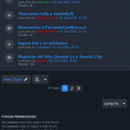
Last post by
Manuel Jose
«
16 Sep 2010, 17:18
Bienvenidos a PescandoConMosca.cl
Last post by
Manuel Jose
«
30 Jun 2010, 17:15
Replies:
2
laguna dial y rio achibueno
Last post by
cristobal
«
13 Jun 2010, 22:27
Migración del Sitio [Joomla 1.x a Joomla 1.5x)
Last post by
imatte
«
02 Jun 2010, 19:23
Replies:
14
New Topic
1
2
Next
87 topics
Jump to
FORUM PERMISSIONS
You
cannot
post new topics in this forum
You
cannot
reply to topics in this forum
You
cannot
edit your posts in this forum
You
cannot
delete your posts in this forum
You
cannot
post attachments in this forum