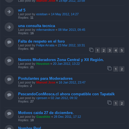
Replies:
11
una consulta tecnica
Last post by
mfernandeze
«
08 Mar 2013, 09:45
Replies:
16
Falta de respeto en el foro
Last post by
Felipe Arratia
«
23 Mar 2012, 10:31
Replies:
90
1
2
3
4
5
Nuevos Moderadores Zona Central y XII Región.
Last post by
Houston
«
20 Jan 2012, 13:22
Replies:
21
1
2
Postulantes para Moderadores
Last post by
Manuel Jose
«
16 Jan 2012, 23:47
Replies:
2
PescandoConMosca.cl ahora compatible con Tapatalk
Last post by
cjensen
«
02 Jan 2012, 09:32
Replies:
27
1
2
Motivos caida 27 de diciembre.
Last post by
Gaushito
«
28 Dec 2011, 17:12
Replies:
18
Nombre Real
Last post by
Jotequila
«
04 Oct 2011, 00:45
Replies:
43
1
2
3