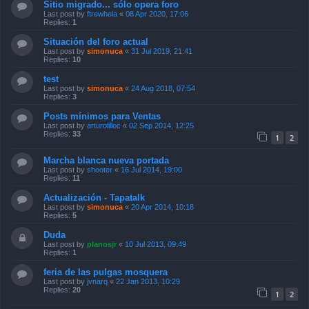
Situación del foro actual
Last post by
simonuca
«
31 Jul 2019, 21:41
Replies:
10
test
Last post by
simonuca
«
24 Aug 2018, 07:54
Replies:
3
Posts mínimos para Ventas
Last post by
arturolilloc
«
02 Sep 2014, 12:25
Replies:
33
1
2
Marcha blanca nueva portada
Last post by
shooter
«
16 Jul 2014, 19:00
Replies:
11
Actualización - Tapatalk
Last post by
simonuca
«
20 Apr 2014, 10:18
Replies:
5
Duda
Last post by
planosjr
«
10 Jul 2013, 09:49
Replies:
1
feria de las pulgas mosquera
Last post by
jvnarq
«
22 Jan 2013, 10:29
Replies:
20
1
2
PescandoConMosca.cl el sitio MAS visitado de Chile
Last post by
Ivanhoe
«
01 Jan 2013, 13:57
Replies:
17