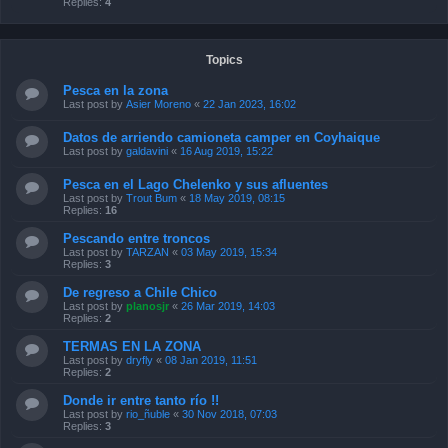
Replies:
4
Topics
Pesca en la zona
Last post by
Asier Moreno
«
22 Jan 2023, 16:02
Datos de arriendo camioneta camper en Coyhaique
Last post by
galdavini
«
16 Aug 2019, 15:22
Pesca en el Lago Chelenko y sus afluentes
Last post by
Trout Bum
«
18 May 2019, 08:15
Replies:
16
Pescando entre troncos
Last post by
TARZAN
«
03 May 2019, 15:34
Replies:
3
De regreso a Chile Chico
Last post by
planosjr
«
26 Mar 2019, 14:03
Replies:
2
TERMAS EN LA ZONA
Last post by
dryfly
«
08 Jan 2019, 11:51
Replies:
2
Donde ir entre tanto río !!
Last post by
rio_ñuble
«
30 Nov 2018, 07:03
Replies:
3