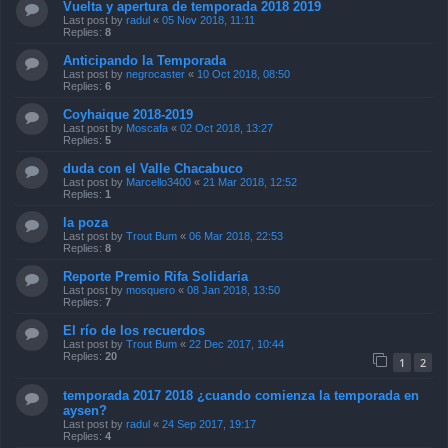
Vuelta y apertura de temporada 2018 2019
Last post by
radul
«
05 Nov 2018, 11:11
Replies:
8
Anticipando la Temporada
Last post by
negrocaster
«
10 Oct 2018, 08:50
Replies:
6
Coyhaique 2018-2019
Last post by
Moscafa
«
02 Oct 2018, 13:27
Replies:
5
duda con el Valle Chacabuco
Last post by
Marcello3400
«
21 Mar 2018, 12:52
Replies:
1
la poza
Last post by
Trout Bum
«
06 Mar 2018, 22:53
Replies:
8
Reporte Premio Rifa Solidaria
Last post by
mosquero
«
08 Jan 2018, 13:50
Replies:
7
El río de los recuerdos
Last post by
Trout Bum
«
22 Dec 2017, 10:44
Replies:
20
1
2
temporada 2017 2018 ¿cuando comienza la temporada en
aysen?
Last post by
radul
«
24 Sep 2017, 19:17
Replies:
4