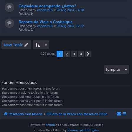
Coyhaique acampando ¿datos?
Last post by
escalera65
«
28 Aug 2014, 14:38
Replies:
9
Reporte de Viaje a Coyhaique
Last post by
escalera65
«
28 Aug 2014, 12:32
Replies:
14
New Topic
1
2
3
4
Next
170 topics
Jump to
FORUM PERMISSIONS
You
cannot
post new topics in this forum
You
cannot
reply to topics in this forum
You
cannot
edit your posts in this forum
You
cannot
delete your posts in this forum
You
cannot
post attachments in this forum
Pescando Con Mosca
El Foro de la Pesca con Mosca en Chile
Powered by
phpBB
® Forum Software © phpBB Limited
Prosilver Dark Edition by
Premium phpBB Styles