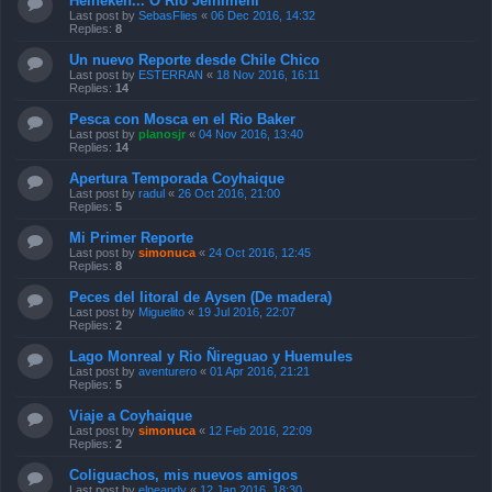
Heineken... O Rio Jeinimeni
Last post by
SebasFlies
«
06 Dec 2016, 14:32
Replies:
8
Un nuevo Reporte desde Chile Chico
Last post by
ESTERRAN
«
18 Nov 2016, 16:11
Replies:
14
Pesca con Mosca en el Rio Baker
Last post by
planosjr
«
04 Nov 2016, 13:40
Replies:
14
Apertura Temporada Coyhaique
Last post by
radul
«
26 Oct 2016, 21:00
Replies:
5
Mi Primer Reporte
Last post by
simonuca
«
24 Oct 2016, 12:45
Replies:
8
Peces del litoral de Aysen (De madera)
Last post by
Miguelito
«
19 Jul 2016, 22:07
Replies:
2
Lago Monreal y Rio Ñireguao y Huemules
Last post by
aventurero
«
01 Apr 2016, 21:21
Replies:
5
Viaje a Coyhaique
Last post by
simonuca
«
12 Feb 2016, 22:09
Replies:
2
Coliguachos, mis nuevos amigos
Last post by
elneandy
«
12 Jan 2016, 18:30