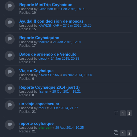
Reporte MiniTrip Coyhaique
Last post by
Centurion
«
02 Feb 2015, 18:09
Replies:
10
Ayuda!!!! con decision de moscas
Last post by
KAWESHKAR
«
27 Jan 2015, 15:25
Replies:
15
Reporte Coyhaiquino
Last post by
fcarrillo
«
21 Jan 2015, 12:07
Replies:
17
Datos de arriendo de Vehiculo
Last post by
diegol
«
14 Jan 2015, 20:29
Replies:
11
Viaje a Coyhaique
Last post by
KAWESHKAR
«
08 Nov 2014, 19:00
Replies:
6
Reporte Coyhaique 2014 (part 1)
Last post by
fischer
«
29 Oct 2014, 18:21
Replies:
8
un viaje espectacular
Last post by
radul
«
25 Oct 2014, 21:27
Replies:
21
1
2
reporte coyhaique
Last post by
planosjr
«
29 Aug 2014, 10:25
Replies:
21
1
2