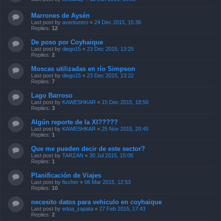
Marrones de Aysén
Last post by
aventurero
«
24 Dec 2015, 15:36
Replies:
12
De poso por Coyhaique
Last post by
diego15
«
23 Dec 2015, 13:25
Replies:
2
Moscas utilizadas en río Simpson
Last post by
diego15
«
23 Dec 2015, 13:22
Replies:
7
Lago Barroso
Last post by
KAWESHKAR
«
15 Dec 2015, 18:50
Replies:
3
Algún reporte de la XI?????
Last post by
KAWESHKAR
«
25 Nov 2015, 20:45
Replies:
1
Que me pueden decir de este sector?
Last post by
TARZAN
«
30 Jul 2015, 15:08
Replies:
1
Planificación de Viajes
Last post by
fischer
«
06 Mar 2015, 12:53
Replies:
10
necesito datos para vehiculo en coyhaique
Last post by
edoa_zapata
«
27 Feb 2015, 17:43
Replies:
2