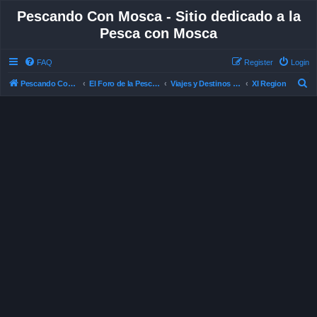
Pescando Con Mosca - Sitio dedicado a la
Pesca con Mosca
FAQ
Register
Login
S
Pescando Con Mosca
El Foro de la Pesca con Mosca en Chile
Viajes y Destinos de Pesca
XI Region
e
a
r
c
h