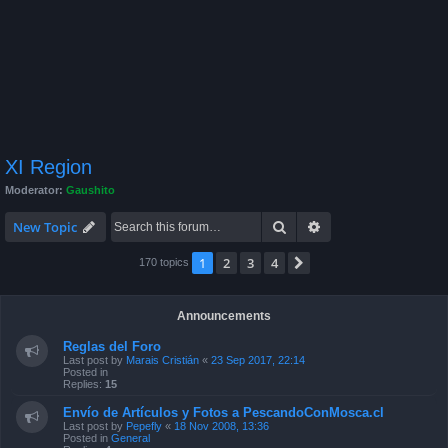
XI Region
Moderator:
Gaushito
Search
Advanced search
New Topic
1
2
3
4
Next
170 topics
Announcements
Reglas del Foro
Last post by
Marais Cristián
«
23 Sep 2017, 22:14
Posted in
Replies:
15
Envío de Artículos y Fotos a PescandoConMosca.cl
Last post by
Pepefly
«
18 Nov 2008, 13:36
Posted in
General