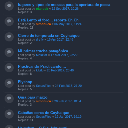
lugares y tipos de moscas para la apertura de pesca
Last post by
planosjr
«
12 Sep 2017, 10:26
Replies:
3
Está Lento el foro... reporte Ch.Ch
Last post by
simonuca
«
06 May 2017, 11:24
Replies:
11
Cierre de temporada en Coyhaique
Last post by
dryfly
«
18 Apr 2017, 12:48
Replies:
2
Mi primer trucha patagónica
Last post by
Moskier
«
17 Mar 2017, 23:22
Replies:
4
Practicando Practicando....
Last post by
lokillo
«
28 Feb 2017, 23:40
Replies:
8
Flyshop
Last post by
SebasFlies
«
24 Feb 2017, 21:20
Replies:
5
Guia para marzo
Last post by
simonuca
«
20 Feb 2017, 10:54
Replies:
3
Cabañas cerca de Coyhaique
Last post by
SebasFlies
«
12 Jan 2017, 19:19
Replies:
11