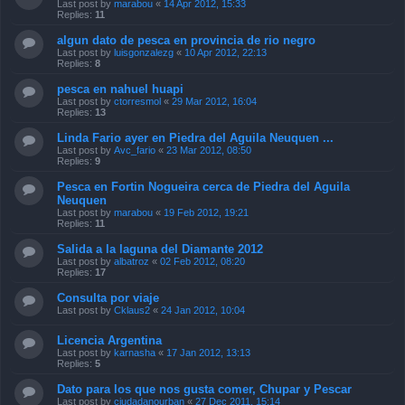
Last post by
marabou
«
14 Apr 2012, 15:33
Replies:
11
algun dato de pesca en provincia de rio negro
Last post by
luisgonzalezg
«
10 Apr 2012, 22:13
Replies:
8
pesca en nahuel huapi
Last post by
ctorresmol
«
29 Mar 2012, 16:04
Replies:
13
Linda Fario ayer en Piedra del Aguila Neuquen ...
Last post by
Avc_fario
«
23 Mar 2012, 08:50
Replies:
9
Pesca en Fortin Nogueira cerca de Piedra del Aguila
Neuquen
Last post by
marabou
«
19 Feb 2012, 19:21
Replies:
11
Salida a la laguna del Diamante 2012
Last post by
albatroz
«
02 Feb 2012, 08:20
Replies:
17
Consulta por viaje
Last post by
Cklaus2
«
24 Jan 2012, 10:04
Licencia Argentina
Last post by
karnasha
«
17 Jan 2012, 13:13
Replies:
5
Dato para los que nos gusta comer, Chupar y Pescar
Last post by
ciudadanourban
«
27 Dec 2011, 15:14