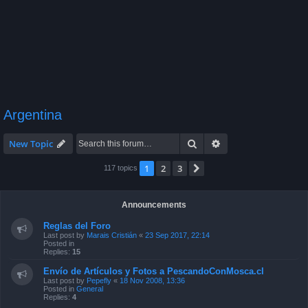
Argentina
Search
Advanced search
New Topic
1
2
3
Next
117 topics
Announcements
Reglas del Foro
Last post by
Marais Cristián
«
23 Sep 2017, 22:14
Posted in
Replies:
15
Envío de Artículos y Fotos a PescandoConMosca.cl
Last post by
Pepefly
«
18 Nov 2008, 13:36
Posted in
General
Replies:
4