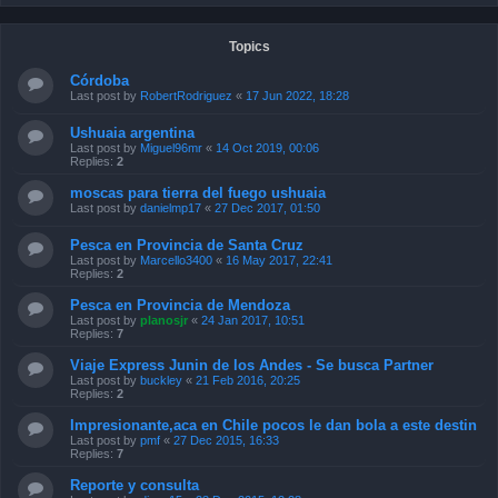
Topics
Córdoba
Last post by
RobertRodriguez
«
17 Jun 2022, 18:28
Ushuaia argentina
Last post by
Miguel96mr
«
14 Oct 2019, 00:06
Replies:
2
moscas para tierra del fuego ushuaia
Last post by
danielmp17
«
27 Dec 2017, 01:50
Pesca en Provincia de Santa Cruz
Last post by
Marcello3400
«
16 May 2017, 22:41
Replies:
2
Pesca en Provincia de Mendoza
Last post by
planosjr
«
24 Jan 2017, 10:51
Replies:
7
Viaje Express Junin de los Andes - Se busca Partner
Last post by
buckley
«
21 Feb 2016, 20:25
Replies:
2
Impresionante,aca en Chile pocos le dan bola a este destin
Last post by
pmf
«
27 Dec 2015, 16:33
Replies:
7
Reporte y consulta