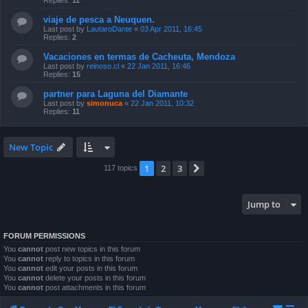
Replies:
11
viaje de pesca a Neuquen.
Last post by
LautaroDante
«
03 Apr 2011, 16:45
Replies:
2
Vacaciones en termas de Cacheuta, Mendoza
Last post by
reinoso.cl
«
22 Jan 2011, 16:46
Replies:
15
partner para Laguna del Diamante
Last post by
simonuca
«
22 Jan 2011, 10:32
Replies:
11
New Topic
1
2
3
Next
117 topics
Jump to
FORUM PERMISSIONS
You
cannot
post new topics in this forum
You
cannot
reply to topics in this forum
You
cannot
edit your posts in this forum
You
cannot
delete your posts in this forum
You
cannot
post attachments in this forum