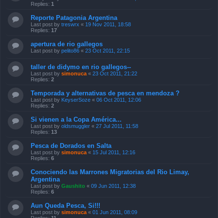
Replies:
1
Reporte Patagonia Argentina
Last post by
treswrx
«
19 Nov 2011, 18:58
Replies:
17
apertura de rio gallegos
Last post by
pelito86
«
23 Oct 2011, 22:15
taller de didymo en rio gallegos--
Last post by
simonuca
«
23 Oct 2011, 21:22
Replies:
2
Temporada y alternativas de pesca en mendoza ?
Last post by
KeyserSoze
«
06 Oct 2011, 12:06
Replies:
2
Si vienen a la Copa América...
Last post by
oldsmuggler
«
27 Jul 2011, 11:58
Replies:
13
Pesca de Dorados en Salta
Last post by
simonuca
«
15 Jul 2011, 12:16
Replies:
6
Conociendo las Marrones Migratorias del Rio Limay,
Argentina
Last post by
Gaushito
«
09 Jun 2011, 12:38
Replies:
6
Aun Queda Pesca, Si!!!
Last post by
simonuca
«
01 Jun 2011, 08:09