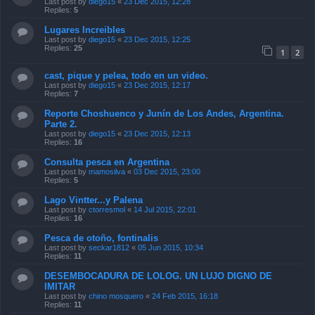
Last post by
diego15
«
23 Dec 2015, 12:28
Replies:
5
Lugares Increibles
Last post by
diego15
«
23 Dec 2015, 12:25
Replies:
25
1
2
cast, pique y pelea, todo en un video.
Last post by
diego15
«
23 Dec 2015, 12:17
Replies:
7
Reporte Choshuenco y Junín de Los Andes, Argentina.
Parte 2.
Last post by
diego15
«
23 Dec 2015, 12:13
Replies:
16
Consulta pesca en Argentina
Last post by
mamosilva
«
03 Dec 2015, 23:00
Replies:
5
Lago Vintter...y Palena
Last post by
ctorresmol
«
14 Jul 2015, 22:01
Replies:
16
Pesca de otoño, fontinalis
Last post by
seckar1812
«
05 Jun 2015, 10:34
Replies:
11
DESEMBOCADURA DE LOLOG. UN LUJO DIGNO DE
IMITAR
Last post by
chino mosquero
«
24 Feb 2015, 16:18
Replies:
11