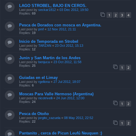
LAGO STROBEL, BAJO EN CEROS.
Last post by
seckar1812
«
03 Dec 2012, 19:50
Replies:
69
1
2
3
4
Pesca de Dorados con mosca en Argentina.
Last post by
pmf
«
12 Nov 2012, 21:11
Replies:
19
Inicio de Temporada en Strobel
Last post by
TARZAN
«
23 Oct 2012, 15:13
Replies:
12
Junin y San Martin de los Andes
Last post by
benjuca
«
23 Oct 2012, 11:58
Replies:
25
1
2
Guiadas en el Limay
Last post by
rgellona
«
27 Jul 2012, 18:07
Replies:
6
Moscas Para Valle Hermoso (Argentina)
Last post by
nicotrivelli
«
24 Jun 2012, 12:00
Replies:
24
1
2
Pesca de Otoño
Last post by
jorgito_cazuela
«
08 May 2012, 22:52
Replies:
22
1
2
Pantanito , cerca de Picun Leufú Neuquen :)