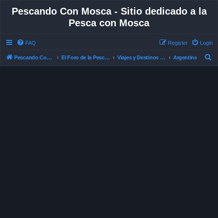
Pescando Con Mosca - Sitio dedicado a la
Pesca con Mosca
FAQ
Register
Login
S
Pescando Con Mosca
El Foro de la Pesca con Mosca en Chile
Viajes y Destinos de Pesca
Argentina
e
a
r
c
h