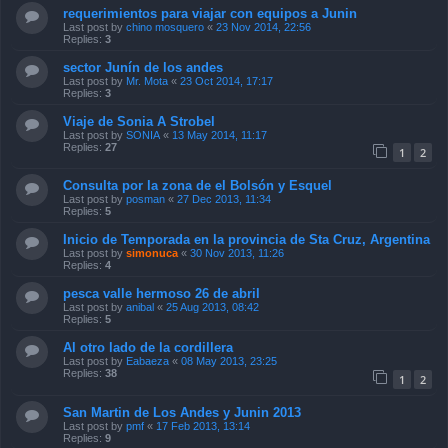
requerimientos para viajar con equipos a Junin
Last post by
chino mosquero
«
23 Nov 2014, 22:56
Replies:
3
sector Junín de los andes
Last post by
Mr. Mota
«
23 Oct 2014, 17:17
Replies:
3
Viaje de Sonia A Strobel
Last post by
SONIA
«
13 May 2014, 11:17
Replies:
27
1
2
Consulta por la zona de el Bolsón y Esquel
Last post by
posman
«
27 Dec 2013, 11:34
Replies:
5
Inicio de Temporada en la provincia de Sta Cruz, Argentina
Last post by
simonuca
«
30 Nov 2013, 11:26
Replies:
4
pesca valle hermoso 26 de abril
Last post by
anibal
«
25 Aug 2013, 08:42
Replies:
5
Al otro lado de la cordillera
Last post by
Eabaeza
«
08 May 2013, 23:25
Replies:
38
1
2
San Martin de Los Andes y Junin 2013
Last post by
pmf
«
17 Feb 2013, 13:14
Replies:
9