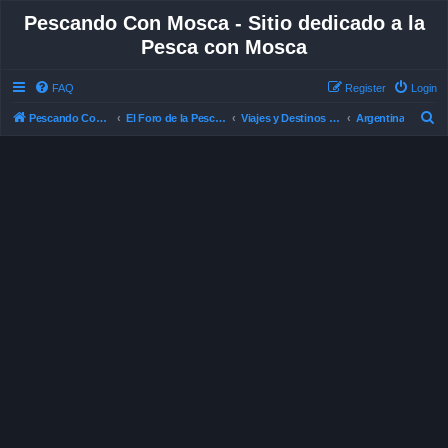
Pescando Con Mosca - Sitio dedicado a la
Pesca con Mosca
FAQ
Register
Login
S
Pescando Con Mosca
El Foro de la Pesca con Mosca en Chile
Viajes y Destinos de Pesca
Argentina
e
a
r
c
h