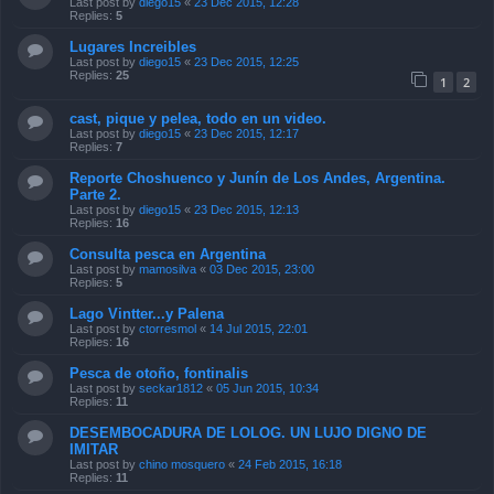
Last post by
diego15
«
23 Dec 2015, 12:28
Replies:
5
Lugares Increibles
Last post by
diego15
«
23 Dec 2015, 12:25
Replies:
25
1
2
cast, pique y pelea, todo en un video.
Last post by
diego15
«
23 Dec 2015, 12:17
Replies:
7
Reporte Choshuenco y Junín de Los Andes, Argentina.
Parte 2.
Last post by
diego15
«
23 Dec 2015, 12:13
Replies:
16
Consulta pesca en Argentina
Last post by
mamosilva
«
03 Dec 2015, 23:00
Replies:
5
Lago Vintter...y Palena
Last post by
ctorresmol
«
14 Jul 2015, 22:01
Replies:
16
Pesca de otoño, fontinalis
Last post by
seckar1812
«
05 Jun 2015, 10:34
Replies:
11
DESEMBOCADURA DE LOLOG. UN LUJO DIGNO DE
IMITAR
Last post by
chino mosquero
«
24 Feb 2015, 16:18
Replies:
11