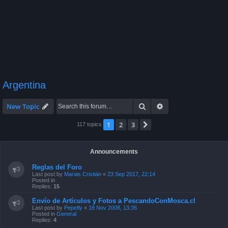
Argentina
Search
Advanced search
New Topic
1
2
3
Next
117 topics
Announcements
Reglas del Foro
Last post by
Marais Cristián
«
23 Sep 2017, 22:14
Posted in
Replies:
15
Envío de Artículos y Fotos a PescandoConMosca.cl
Last post by
Pepefly
«
18 Nov 2008, 13:36
Posted in
General
Replies:
4