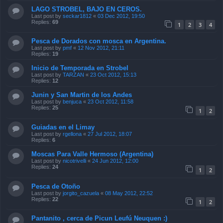
LAGO STROBEL, BAJO EN CEROS.
Last post by
seckar1812
«
03 Dec 2012, 19:50
Replies:
69
1
2
3
4
Pesca de Dorados con mosca en Argentina.
Last post by
pmf
«
12 Nov 2012, 21:11
Replies:
19
Inicio de Temporada en Strobel
Last post by
TARZAN
«
23 Oct 2012, 15:13
Replies:
12
Junin y San Martin de los Andes
Last post by
benjuca
«
23 Oct 2012, 11:58
Replies:
25
1
2
Guiadas en el Limay
Last post by
rgellona
«
27 Jul 2012, 18:07
Replies:
6
Moscas Para Valle Hermoso (Argentina)
Last post by
nicotrivelli
«
24 Jun 2012, 12:00
Replies:
24
1
2
Pesca de Otoño
Last post by
jorgito_cazuela
«
08 May 2012, 22:52
Replies:
22
1
2
Pantanito , cerca de Picun Leufú Neuquen :)