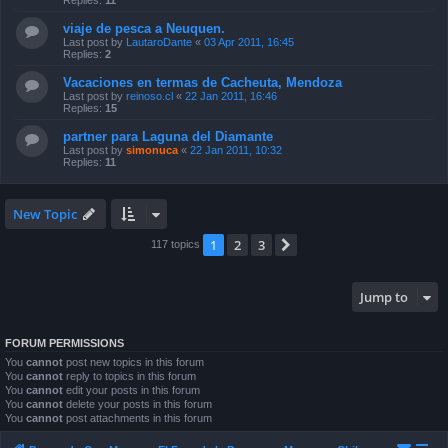
Replies:
11
viaje de pesca a Neuquen.
Last post by
LautaroDante
«
03 Apr 2011, 16:45
Replies:
2
Vacaciones en termas de Cacheuta, Mendoza
Last post by
reinoso.cl
«
22 Jan 2011, 16:46
Replies:
15
partner para Laguna del Diamante
Last post by
simonuca
«
22 Jan 2011, 10:32
Replies:
11
New Topic
1
2
3
Next
117 topics
Jump to
FORUM PERMISSIONS
You
cannot
post new topics in this forum
You
cannot
reply to topics in this forum
You
cannot
edit your posts in this forum
You
cannot
delete your posts in this forum
You
cannot
post attachments in this forum