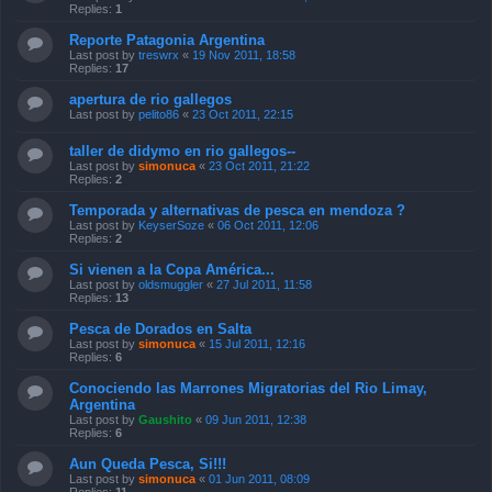
Replies:
1
Reporte Patagonia Argentina
Last post by
treswrx
«
19 Nov 2011, 18:58
Replies:
17
apertura de rio gallegos
Last post by
pelito86
«
23 Oct 2011, 22:15
taller de didymo en rio gallegos--
Last post by
simonuca
«
23 Oct 2011, 21:22
Replies:
2
Temporada y alternativas de pesca en mendoza ?
Last post by
KeyserSoze
«
06 Oct 2011, 12:06
Replies:
2
Si vienen a la Copa América...
Last post by
oldsmuggler
«
27 Jul 2011, 11:58
Replies:
13
Pesca de Dorados en Salta
Last post by
simonuca
«
15 Jul 2011, 12:16
Replies:
6
Conociendo las Marrones Migratorias del Rio Limay,
Argentina
Last post by
Gaushito
«
09 Jun 2011, 12:38
Replies:
6
Aun Queda Pesca, Si!!!
Last post by
simonuca
«
01 Jun 2011, 08:09