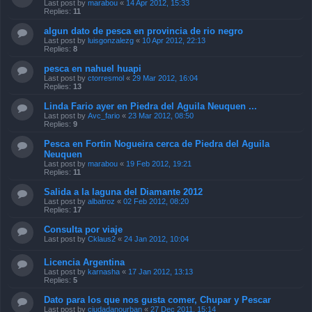
Last post by
marabou
«
14 Apr 2012, 15:33
Replies:
11
algun dato de pesca en provincia de rio negro
Last post by
luisgonzalezg
«
10 Apr 2012, 22:13
Replies:
8
pesca en nahuel huapi
Last post by
ctorresmol
«
29 Mar 2012, 16:04
Replies:
13
Linda Fario ayer en Piedra del Aguila Neuquen ...
Last post by
Avc_fario
«
23 Mar 2012, 08:50
Replies:
9
Pesca en Fortin Nogueira cerca de Piedra del Aguila
Neuquen
Last post by
marabou
«
19 Feb 2012, 19:21
Replies:
11
Salida a la laguna del Diamante 2012
Last post by
albatroz
«
02 Feb 2012, 08:20
Replies:
17
Consulta por viaje
Last post by
Cklaus2
«
24 Jan 2012, 10:04
Licencia Argentina
Last post by
karnasha
«
17 Jan 2012, 13:13
Replies:
5
Dato para los que nos gusta comer, Chupar y Pescar
Last post by
ciudadanourban
«
27 Dec 2011, 15:14