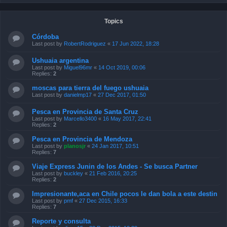
Topics
Córdoba
Last post by
RobertRodriguez
«
17 Jun 2022, 18:28
Ushuaia argentina
Last post by
Miguel96mr
«
14 Oct 2019, 00:06
Replies:
2
moscas para tierra del fuego ushuaia
Last post by
danielmp17
«
27 Dec 2017, 01:50
Pesca en Provincia de Santa Cruz
Last post by
Marcello3400
«
16 May 2017, 22:41
Replies:
2
Pesca en Provincia de Mendoza
Last post by
planosjr
«
24 Jan 2017, 10:51
Replies:
7
Viaje Express Junin de los Andes - Se busca Partner
Last post by
buckley
«
21 Feb 2016, 20:25
Replies:
2
Impresionante,aca en Chile pocos le dan bola a este destin
Last post by
pmf
«
27 Dec 2015, 16:33
Replies:
7
Reporte y consulta