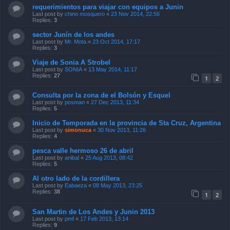
requerimientos para viajar con equipos a Junin
Last post by
chino mosquero
«
23 Nov 2014, 22:56
Replies:
3
sector Junín de los andes
Last post by
Mr. Mota
«
23 Oct 2014, 17:17
Replies:
3
Viaje de Sonia A Strobel
Last post by
SONIA
«
13 May 2014, 11:17
Replies:
27
1
2
Consulta por la zona de el Bolsón y Esquel
Last post by
posman
«
27 Dec 2013, 11:34
Replies:
5
Inicio de Temporada en la provincia de Sta Cruz, Argentina
Last post by
simonuca
«
30 Nov 2013, 11:26
Replies:
4
pesca valle hermoso 26 de abril
Last post by
anibal
«
25 Aug 2013, 08:42
Replies:
5
Al otro lado de la cordillera
Last post by
Eabaeza
«
08 May 2013, 23:25
Replies:
38
1
2
San Martin de Los Andes y Junin 2013
Last post by
pmf
«
17 Feb 2013, 13:14
Replies:
9