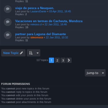
Replies:
11
viaje de pesca a Neuquen.
Last post by
LautaroDante
«
03 Apr 2011, 16:45
Replies:
2
Vacaciones en termas de Cacheuta, Mendoza
Last post by
reinoso.cl
«
22 Jan 2011, 16:46
Replies:
15
partner para Laguna del Diamante
Last post by
simonuca
«
22 Jan 2011, 10:32
Replies:
11
New Topic
1
2
3
Next
117 topics
Jump to
FORUM PERMISSIONS
You
cannot
post new topics in this forum
You
cannot
reply to topics in this forum
You
cannot
edit your posts in this forum
You
cannot
delete your posts in this forum
You
cannot
post attachments in this forum