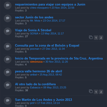
requerimientos para viajar con equipos a Junin
Last post by
chino mosquero
«
23 Nov 2014, 22:56
Replies:
3
sector Junín de los andes
Last post by
Mr. Mota
«
23 Oct 2014, 17:17
Replies:
3
Viaje de Sonia A Strobel
Last post by
SONIA
«
13 May 2014, 11:17
Replies:
27
1
2
Consulta por la zona de el Bolsón y Esquel
Last post by
posman
«
27 Dec 2013, 11:34
Replies:
5
Inicio de Temporada en la provincia de Sta Cruz, Argentina
Last post by
simonuca
«
30 Nov 2013, 11:26
Replies:
4
pesca valle hermoso 26 de abril
Last post by
anibal
«
25 Aug 2013, 08:42
Replies:
5
Al otro lado de la cordillera
Last post by
Eabaeza
«
08 May 2013, 23:25
Replies:
38
1
2
San Martin de Los Andes y Junin 2013
Last post by
pmf
«
17 Feb 2013, 13:14
Replies:
9