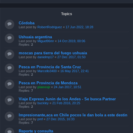
Topics
Córdoba
Last post by
RobertRodriguez
«
17 Jun 2022, 18:28
Ushuaia argentina
Last post by
Miguel96mr
«
14 Oct 2019, 00:06
Replies:
2
moscas para tierra del fuego ushuaia
Last post by
danielmp17
«
27 Dec 2017, 01:50
Pesca en Provincia de Santa Cruz
Last post by
Marcello3400
«
16 May 2017, 22:41
Replies:
2
Pesca en Provincia de Mendoza
Last post by
planosjr
«
24 Jan 2017, 10:51
Replies:
7
Viaje Express Junin de los Andes - Se busca Partner
Last post by
buckley
«
21 Feb 2016, 20:25
Replies:
2
Impresionante,aca en Chile pocos le dan bola a este destin
Last post by
pmf
«
27 Dec 2015, 16:33
Replies:
7
Reporte y consulta