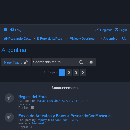
FAQ
Register
Login
S
Pescando Con Mosca
El Foro de la Pesca con Mosca en Chile
Viajes y Destinos de Pesca
Argentina
e
Argentina
a
r
Search
Advanced search
New Topic
c
1
2
3
Next
117 topics
h
Announcements
Reglas del Foro
Last post by
Marais Cristián
«
23 Sep 2017, 22:14
Posted in
Replies:
15
Envío de Artículos y Fotos a PescandoConMosca.cl
Last post by
Pepefly
«
18 Nov 2008, 13:36
Posted in
General
Replies:
4