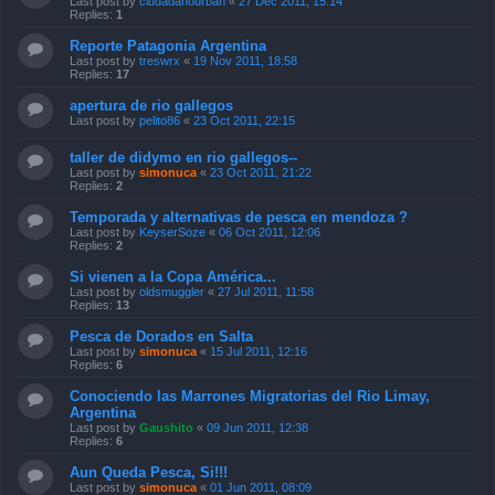
Last post by
ciudadanourban
«
27 Dec 2011, 15:14
Replies:
1
Reporte Patagonia Argentina
Last post by
treswrx
«
19 Nov 2011, 18:58
Replies:
17
apertura de rio gallegos
Last post by
pelito86
«
23 Oct 2011, 22:15
taller de didymo en rio gallegos--
Last post by
simonuca
«
23 Oct 2011, 21:22
Replies:
2
Temporada y alternativas de pesca en mendoza ?
Last post by
KeyserSoze
«
06 Oct 2011, 12:06
Replies:
2
Si vienen a la Copa América...
Last post by
oldsmuggler
«
27 Jul 2011, 11:58
Replies:
13
Pesca de Dorados en Salta
Last post by
simonuca
«
15 Jul 2011, 12:16
Replies:
6
Conociendo las Marrones Migratorias del Rio Limay,
Argentina
Last post by
Gaushito
«
09 Jun 2011, 12:38
Replies:
6
Aun Queda Pesca, Si!!!
Last post by
simonuca
«
01 Jun 2011, 08:09