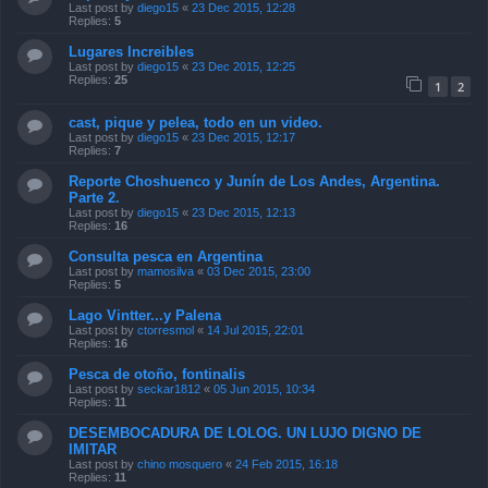
Last post by
diego15
«
23 Dec 2015, 12:28
Replies:
5
Lugares Increibles
Last post by
diego15
«
23 Dec 2015, 12:25
Replies:
25
1
2
cast, pique y pelea, todo en un video.
Last post by
diego15
«
23 Dec 2015, 12:17
Replies:
7
Reporte Choshuenco y Junín de Los Andes, Argentina.
Parte 2.
Last post by
diego15
«
23 Dec 2015, 12:13
Replies:
16
Consulta pesca en Argentina
Last post by
mamosilva
«
03 Dec 2015, 23:00
Replies:
5
Lago Vintter...y Palena
Last post by
ctorresmol
«
14 Jul 2015, 22:01
Replies:
16
Pesca de otoño, fontinalis
Last post by
seckar1812
«
05 Jun 2015, 10:34
Replies:
11
DESEMBOCADURA DE LOLOG. UN LUJO DIGNO DE
IMITAR
Last post by
chino mosquero
«
24 Feb 2015, 16:18
Replies:
11