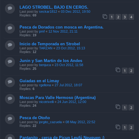
LAGO STROBEL, BAJO EN CEROS.
Last post by
seckar1812
«
03 Dec 2012, 19:50
Replies:
69
1
2
3
4
Pesca de Dorados con mosca en Argentina.
Last post by
pmf
«
12 Nov 2012, 21:11
Replies:
19
Inicio de Temporada en Strobel
Last post by
TARZAN
«
23 Oct 2012, 15:13
Replies:
12
Junin y San Martin de los Andes
Last post by
benjuca
«
23 Oct 2012, 11:58
Replies:
25
1
2
Guiadas en el Limay
Last post by
rgellona
«
27 Jul 2012, 18:07
Replies:
6
Moscas Para Valle Hermoso (Argentina)
Last post by
nicotrivelli
«
24 Jun 2012, 12:00
Replies:
24
1
2
Pesca de Otoño
Last post by
jorgito_cazuela
«
08 May 2012, 22:52
Replies:
22
1
2
Pantanito , cerca de Picun Leufú Neuquen :)