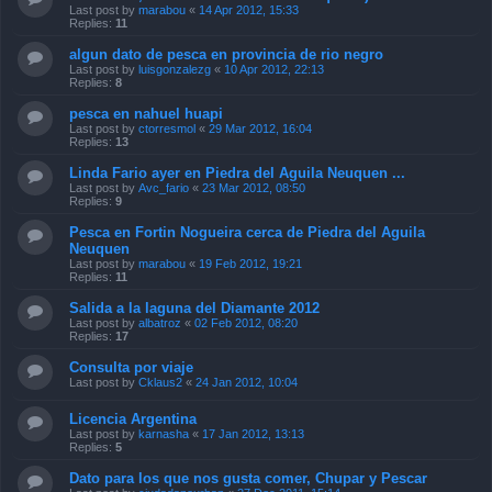
Last post by
marabou
«
14 Apr 2012, 15:33
Replies:
11
algun dato de pesca en provincia de rio negro
Last post by
luisgonzalezg
«
10 Apr 2012, 22:13
Replies:
8
pesca en nahuel huapi
Last post by
ctorresmol
«
29 Mar 2012, 16:04
Replies:
13
Linda Fario ayer en Piedra del Aguila Neuquen ...
Last post by
Avc_fario
«
23 Mar 2012, 08:50
Replies:
9
Pesca en Fortin Nogueira cerca de Piedra del Aguila
Neuquen
Last post by
marabou
«
19 Feb 2012, 19:21
Replies:
11
Salida a la laguna del Diamante 2012
Last post by
albatroz
«
02 Feb 2012, 08:20
Replies:
17
Consulta por viaje
Last post by
Cklaus2
«
24 Jan 2012, 10:04
Licencia Argentina
Last post by
karnasha
«
17 Jan 2012, 13:13
Replies:
5
Dato para los que nos gusta comer, Chupar y Pescar