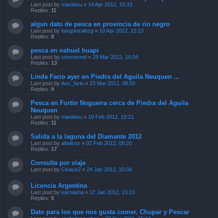
Last post by
marabou
«
14 Apr 2012, 15:33
Replies:
11
algun dato de pesca en provincia de rio negro
Last post by
luisgonzalezg
«
10 Apr 2012, 22:13
Replies:
8
pesca en nahuel huapi
Last post by
ctorresmol
«
29 Mar 2012, 16:04
Replies:
13
Linda Fario ayer en Piedra del Aguila Neuquen ...
Last post by
Avc_fario
«
23 Mar 2012, 08:50
Replies:
9
Pesca en Fortin Nogueira cerca de Piedra del Aguila
Neuquen
Last post by
marabou
«
19 Feb 2012, 19:21
Replies:
11
Salida a la laguna del Diamante 2012
Last post by
albatroz
«
02 Feb 2012, 08:20
Replies:
17
Consulta por viaje
Last post by
Cklaus2
«
24 Jan 2012, 10:04
Licencia Argentina
Last post by
karnasha
«
17 Jan 2012, 13:13
Replies:
5
Dato para los que nos gusta comer, Chupar y Pescar