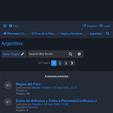
FAQ
Register
Login
S
Pescando Con Mosca
El Foro de la Pesca con Mosca en Chile
Viajes y Destinos de Pesca
Argentina
e
Argentina
a
r
Search
Advanced search
New Topic
c
1
2
3
Next
117 topics
h
Announcements
Reglas del Foro
Last post by
Marais Cristián
«
23 Sep 2017, 22:14
Posted in
Replies:
15
Envío de Artículos y Fotos a PescandoConMosca.cl
Last post by
Pepefly
«
18 Nov 2008, 13:36
Posted in
General
Replies:
4