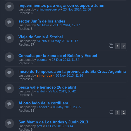
requerimientos para viajar con equipos a Junin
Last post by
chino mosquero
«
23 Nov 2014, 22:56
Replies:
3
sector Junín de los andes
Last post by
Mr. Mota
«
23 Oct 2014, 17:17
Replies:
3
Viaje de Sonia A Strobel
Last post by
SONIA
«
13 May 2014, 11:17
Replies:
27
1
2
Consulta por la zona de el Bolsón y Esquel
Last post by
posman
«
27 Dec 2013, 11:34
Replies:
5
Inicio de Temporada en la provincia de Sta Cruz, Argentina
Last post by
simonuca
«
30 Nov 2013, 11:26
Replies:
4
pesca valle hermoso 26 de abril
Last post by
anibal
«
25 Aug 2013, 08:42
Replies:
5
Al otro lado de la cordillera
Last post by
Eabaeza
«
08 May 2013, 23:25
Replies:
38
1
2
San Martin de Los Andes y Junin 2013
Last post by
pmf
«
17 Feb 2013, 13:14
Replies:
9