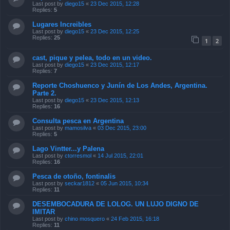
Last post by
diego15
«
23 Dec 2015, 12:28
Replies:
5
Lugares Increibles
Last post by
diego15
«
23 Dec 2015, 12:25
Replies:
25
1
2
cast, pique y pelea, todo en un video.
Last post by
diego15
«
23 Dec 2015, 12:17
Replies:
7
Reporte Choshuenco y Junín de Los Andes, Argentina.
Parte 2.
Last post by
diego15
«
23 Dec 2015, 12:13
Replies:
16
Consulta pesca en Argentina
Last post by
mamosilva
«
03 Dec 2015, 23:00
Replies:
5
Lago Vintter...y Palena
Last post by
ctorresmol
«
14 Jul 2015, 22:01
Replies:
16
Pesca de otoño, fontinalis
Last post by
seckar1812
«
05 Jun 2015, 10:34
Replies:
11
DESEMBOCADURA DE LOLOG. UN LUJO DIGNO DE
IMITAR
Last post by
chino mosquero
«
24 Feb 2015, 16:18
Replies:
11