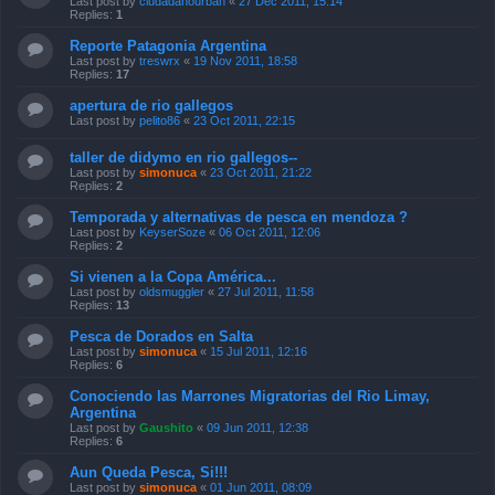
Last post by
ciudadanourban
«
27 Dec 2011, 15:14
Replies:
1
Reporte Patagonia Argentina
Last post by
treswrx
«
19 Nov 2011, 18:58
Replies:
17
apertura de rio gallegos
Last post by
pelito86
«
23 Oct 2011, 22:15
taller de didymo en rio gallegos--
Last post by
simonuca
«
23 Oct 2011, 21:22
Replies:
2
Temporada y alternativas de pesca en mendoza ?
Last post by
KeyserSoze
«
06 Oct 2011, 12:06
Replies:
2
Si vienen a la Copa América...
Last post by
oldsmuggler
«
27 Jul 2011, 11:58
Replies:
13
Pesca de Dorados en Salta
Last post by
simonuca
«
15 Jul 2011, 12:16
Replies:
6
Conociendo las Marrones Migratorias del Rio Limay,
Argentina
Last post by
Gaushito
«
09 Jun 2011, 12:38
Replies:
6
Aun Queda Pesca, Si!!!
Last post by
simonuca
«
01 Jun 2011, 08:09