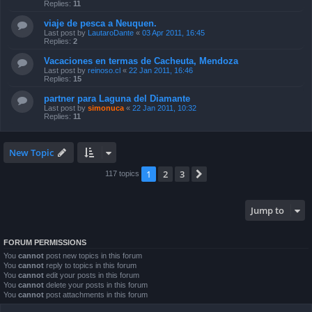
Replies:
11
viaje de pesca a Neuquen.
Last post by
LautaroDante
«
03 Apr 2011, 16:45
Replies:
2
Vacaciones en termas de Cacheuta, Mendoza
Last post by
reinoso.cl
«
22 Jan 2011, 16:46
Replies:
15
partner para Laguna del Diamante
Last post by
simonuca
«
22 Jan 2011, 10:32
Replies:
11
New Topic
1
2
3
Next
117 topics
Jump to
FORUM PERMISSIONS
You
cannot
post new topics in this forum
You
cannot
reply to topics in this forum
You
cannot
edit your posts in this forum
You
cannot
delete your posts in this forum
You
cannot
post attachments in this forum