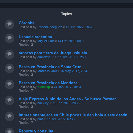
Topics
Córdoba
Last post by
RobertRodriguez
«
17 Jun 2022, 18:28
Ushuaia argentina
Last post by
Miguel96mr
«
14 Oct 2019, 00:06
Replies:
2
moscas para tierra del fuego ushuaia
Last post by
danielmp17
«
27 Dec 2017, 01:50
Pesca en Provincia de Santa Cruz
Last post by
Marcello3400
«
16 May 2017, 22:41
Replies:
2
Pesca en Provincia de Mendoza
Last post by
planosjr
«
24 Jan 2017, 10:51
Replies:
7
Viaje Express Junin de los Andes - Se busca Partner
Last post by
buckley
«
21 Feb 2016, 20:25
Replies:
2
Impresionante,aca en Chile pocos le dan bola a este destin
Last post by
pmf
«
27 Dec 2015, 16:33
Replies:
7
Reporte y consulta