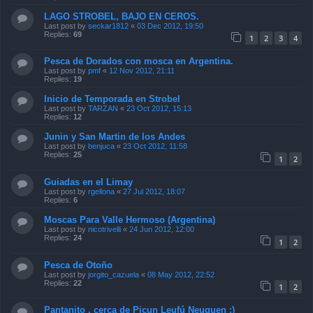
LAGO STROBEL, BAJO EN CEROS.
Last post by
seckar1812
«
03 Dec 2012, 19:50
Replies:
69
1
2
3
4
Pesca de Dorados con mosca en Argentina.
Last post by
pmf
«
12 Nov 2012, 21:11
Replies:
19
Inicio de Temporada en Strobel
Last post by
TARZAN
«
23 Oct 2012, 15:13
Replies:
12
Junin y San Martin de los Andes
Last post by
benjuca
«
23 Oct 2012, 11:58
Replies:
25
1
2
Guiadas en el Limay
Last post by
rgellona
«
27 Jul 2012, 18:07
Replies:
6
Moscas Para Valle Hermoso (Argentina)
Last post by
nicotrivelli
«
24 Jun 2012, 12:00
Replies:
24
1
2
Pesca de Otoño
Last post by
jorgito_cazuela
«
08 May 2012, 22:52
Replies:
22
1
2
Pantanito , cerca de Picun Leufú Neuquen :)