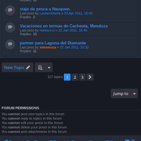
Replies:
11
viaje de pesca a Neuquen.
Last post by
LautaroDante
«
03 Apr 2011, 16:45
Replies:
2
Vacaciones en termas de Cacheuta, Mendoza
Last post by
reinoso.cl
«
22 Jan 2011, 16:46
Replies:
15
partner para Laguna del Diamante
Last post by
simonuca
«
22 Jan 2011, 10:32
Replies:
11
New Topic
1
2
3
Next
117 topics
Jump to
FORUM PERMISSIONS
You
cannot
post new topics in this forum
You
cannot
reply to topics in this forum
You
cannot
edit your posts in this forum
You
cannot
delete your posts in this forum
You
cannot
post attachments in this forum