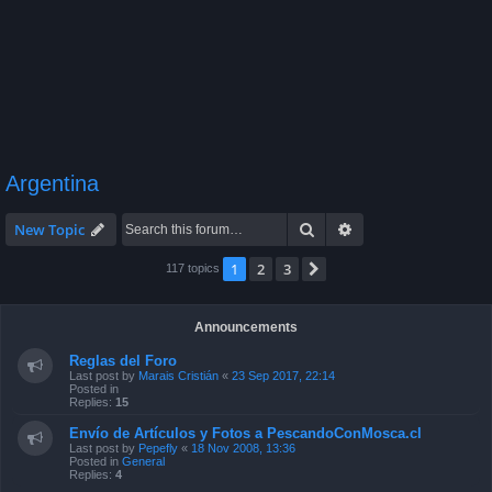
Argentina
Search
Advanced search
New Topic
1
2
3
Next
117 topics
Announcements
Reglas del Foro
Last post by
Marais Cristián
«
23 Sep 2017, 22:14
Posted in
Replies:
15
Envío de Artículos y Fotos a PescandoConMosca.cl
Last post by
Pepefly
«
18 Nov 2008, 13:36
Posted in
General
Replies:
4