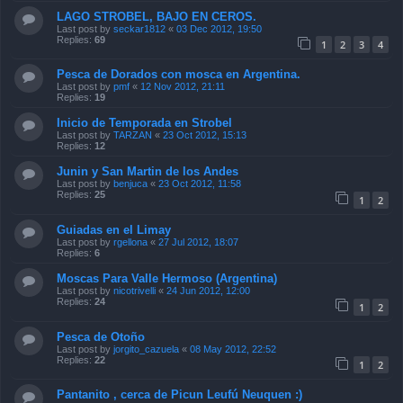
LAGO STROBEL, BAJO EN CEROS.
Last post by
seckar1812
«
03 Dec 2012, 19:50
Replies:
69
1
2
3
4
Pesca de Dorados con mosca en Argentina.
Last post by
pmf
«
12 Nov 2012, 21:11
Replies:
19
Inicio de Temporada en Strobel
Last post by
TARZAN
«
23 Oct 2012, 15:13
Replies:
12
Junin y San Martin de los Andes
Last post by
benjuca
«
23 Oct 2012, 11:58
Replies:
25
1
2
Guiadas en el Limay
Last post by
rgellona
«
27 Jul 2012, 18:07
Replies:
6
Moscas Para Valle Hermoso (Argentina)
Last post by
nicotrivelli
«
24 Jun 2012, 12:00
Replies:
24
1
2
Pesca de Otoño
Last post by
jorgito_cazuela
«
08 May 2012, 22:52
Replies:
22
1
2
Pantanito , cerca de Picun Leufú Neuquen :)