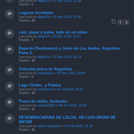
Last post by
diego15
«
23 Dec 2015, 12:28
Replies:
5
Lugares Increibles
Last post by
diego15
«
23 Dec 2015, 12:25
Replies:
25
1
2
cast, pique y pelea, todo en un video.
Last post by
diego15
«
23 Dec 2015, 12:17
Replies:
7
Reporte Choshuenco y Junín de Los Andes, Argentina.
Parte 2.
Last post by
diego15
«
23 Dec 2015, 12:13
Replies:
16
Consulta pesca en Argentina
Last post by
mamosilva
«
03 Dec 2015, 23:00
Replies:
5
Lago Vintter...y Palena
Last post by
ctorresmol
«
14 Jul 2015, 22:01
Replies:
16
Pesca de otoño, fontinalis
Last post by
seckar1812
«
05 Jun 2015, 10:34
Replies:
11
DESEMBOCADURA DE LOLOG. UN LUJO DIGNO DE
IMITAR
Last post by
chino mosquero
«
24 Feb 2015, 16:18
Replies:
11