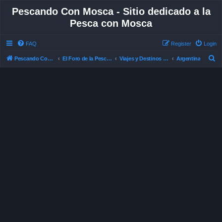
Pescando Con Mosca - Sitio dedicado a la
Pesca con Mosca
FAQ
Register
Login
S
Pescando Con Mosca
El Foro de la Pesca con Mosca en Chile
Viajes y Destinos de Pesca
Argentina
e
a
r
c
h