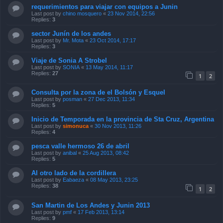
requerimientos para viajar con equipos a Junin
Last post by
chino mosquero
«
23 Nov 2014, 22:56
Replies:
3
sector Junín de los andes
Last post by
Mr. Mota
«
23 Oct 2014, 17:17
Replies:
3
Viaje de Sonia A Strobel
Last post by
SONIA
«
13 May 2014, 11:17
Replies:
27
1
2
Consulta por la zona de el Bolsón y Esquel
Last post by
posman
«
27 Dec 2013, 11:34
Replies:
5
Inicio de Temporada en la provincia de Sta Cruz, Argentina
Last post by
simonuca
«
30 Nov 2013, 11:26
Replies:
4
pesca valle hermoso 26 de abril
Last post by
anibal
«
25 Aug 2013, 08:42
Replies:
5
Al otro lado de la cordillera
Last post by
Eabaeza
«
08 May 2013, 23:25
Replies:
38
1
2
San Martin de Los Andes y Junin 2013
Last post by
pmf
«
17 Feb 2013, 13:14
Replies:
9