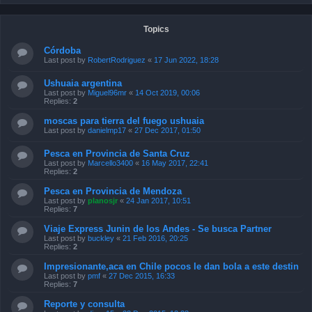
Topics
Córdoba
Last post by
RobertRodriguez
«
17 Jun 2022, 18:28
Ushuaia argentina
Last post by
Miguel96mr
«
14 Oct 2019, 00:06
Replies:
2
moscas para tierra del fuego ushuaia
Last post by
danielmp17
«
27 Dec 2017, 01:50
Pesca en Provincia de Santa Cruz
Last post by
Marcello3400
«
16 May 2017, 22:41
Replies:
2
Pesca en Provincia de Mendoza
Last post by
planosjr
«
24 Jan 2017, 10:51
Replies:
7
Viaje Express Junin de los Andes - Se busca Partner
Last post by
buckley
«
21 Feb 2016, 20:25
Replies:
2
Impresionante,aca en Chile pocos le dan bola a este destin
Last post by
pmf
«
27 Dec 2015, 16:33
Replies:
7
Reporte y consulta