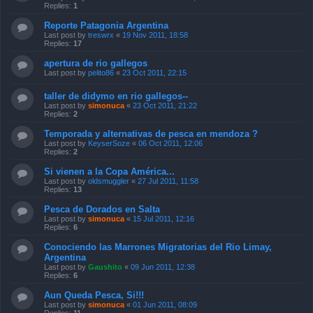
Replies:
1
Reporte Patagonia Argentina
Last post by
treswrx
«
19 Nov 2011, 18:58
Replies:
17
apertura de rio gallegos
Last post by
pelito86
«
23 Oct 2011, 22:15
taller de didymo en rio gallegos--
Last post by
simonuca
«
23 Oct 2011, 21:22
Replies:
2
Temporada y alternativas de pesca en mendoza ?
Last post by
KeyserSoze
«
06 Oct 2011, 12:06
Replies:
2
Si vienen a la Copa América...
Last post by
oldsmuggler
«
27 Jul 2011, 11:58
Replies:
13
Pesca de Dorados en Salta
Last post by
simonuca
«
15 Jul 2011, 12:16
Replies:
6
Conociendo las Marrones Migratorias del Rio Limay,
Argentina
Last post by
Gaushito
«
09 Jun 2011, 12:38
Replies:
6
Aun Queda Pesca, Si!!!
Last post by
simonuca
«
01 Jun 2011, 08:09