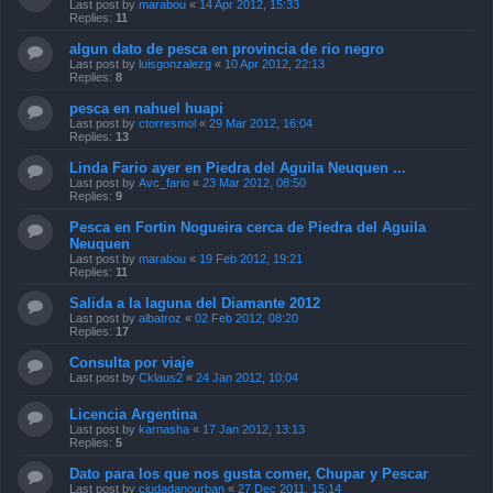
Last post by
marabou
«
14 Apr 2012, 15:33
Replies:
11
algun dato de pesca en provincia de rio negro
Last post by
luisgonzalezg
«
10 Apr 2012, 22:13
Replies:
8
pesca en nahuel huapi
Last post by
ctorresmol
«
29 Mar 2012, 16:04
Replies:
13
Linda Fario ayer en Piedra del Aguila Neuquen ...
Last post by
Avc_fario
«
23 Mar 2012, 08:50
Replies:
9
Pesca en Fortin Nogueira cerca de Piedra del Aguila
Neuquen
Last post by
marabou
«
19 Feb 2012, 19:21
Replies:
11
Salida a la laguna del Diamante 2012
Last post by
albatroz
«
02 Feb 2012, 08:20
Replies:
17
Consulta por viaje
Last post by
Cklaus2
«
24 Jan 2012, 10:04
Licencia Argentina
Last post by
karnasha
«
17 Jan 2012, 13:13
Replies:
5
Dato para los que nos gusta comer, Chupar y Pescar
Last post by
ciudadanourban
«
27 Dec 2011, 15:14