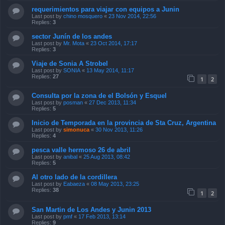
requerimientos para viajar con equipos a Junin
Last post by
chino mosquero
«
23 Nov 2014, 22:56
Replies:
3
sector Junín de los andes
Last post by
Mr. Mota
«
23 Oct 2014, 17:17
Replies:
3
Viaje de Sonia A Strobel
Last post by
SONIA
«
13 May 2014, 11:17
Replies:
27
1
2
Consulta por la zona de el Bolsón y Esquel
Last post by
posman
«
27 Dec 2013, 11:34
Replies:
5
Inicio de Temporada en la provincia de Sta Cruz, Argentina
Last post by
simonuca
«
30 Nov 2013, 11:26
Replies:
4
pesca valle hermoso 26 de abril
Last post by
anibal
«
25 Aug 2013, 08:42
Replies:
5
Al otro lado de la cordillera
Last post by
Eabaeza
«
08 May 2013, 23:25
Replies:
38
1
2
San Martin de Los Andes y Junin 2013
Last post by
pmf
«
17 Feb 2013, 13:14
Replies:
9