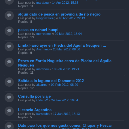
Last post by
marabou
«
14 Apr 2012, 15:33
Replies:
11
algun dato de pesca en provincia de rio negro
Last post by
luisgonzalezg
«
10 Apr 2012, 22:13
Replies:
8
pesca en nahuel huapi
Last post by
ctorresmol
«
29 Mar 2012, 16:04
Replies:
13
Linda Fario ayer en Piedra del Aguila Neuquen ...
Last post by
Avc_fario
«
23 Mar 2012, 08:50
Replies:
9
Pesca en Fortin Nogueira cerca de Piedra del Aguila
Neuquen
Last post by
marabou
«
19 Feb 2012, 19:21
Replies:
11
Salida a la laguna del Diamante 2012
Last post by
albatroz
«
02 Feb 2012, 08:20
Replies:
17
Consulta por viaje
Last post by
Cklaus2
«
24 Jan 2012, 10:04
Licencia Argentina
Last post by
karnasha
«
17 Jan 2012, 13:13
Replies:
5
Dato para los que nos gusta comer, Chupar y Pescar