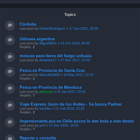
Topics
Córdoba
Last post by
RobertRodriguez
«
17 Jun 2022, 18:28
Ushuaia argentina
Last post by
Miguel96mr
«
14 Oct 2019, 00:06
Replies:
2
moscas para tierra del fuego ushuaia
Last post by
danielmp17
«
27 Dec 2017, 01:50
Pesca en Provincia de Santa Cruz
Last post by
Marcello3400
«
16 May 2017, 22:41
Replies:
2
Pesca en Provincia de Mendoza
Last post by
planosjr
«
24 Jan 2017, 10:51
Replies:
7
Viaje Express Junin de los Andes - Se busca Partner
Last post by
buckley
«
21 Feb 2016, 20:25
Replies:
2
Impresionante,aca en Chile pocos le dan bola a este destin
Last post by
pmf
«
27 Dec 2015, 16:33
Replies:
7
Reporte y consulta