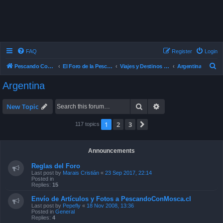
FAQ
Register
Login
S
Pescando Con Mosca
El Foro de la Pesca con Mosca en Chile
Viajes y Destinos de Pesca
Argentina
e
Argentina
a
r
Search
Advanced search
New Topic
c
1
2
3
Next
117 topics
h
Announcements
Reglas del Foro
Last post by
Marais Cristián
«
23 Sep 2017, 22:14
Posted in
Replies:
15
Envío de Artículos y Fotos a PescandoConMosca.cl
Last post by
Pepefly
«
18 Nov 2008, 13:36
Posted in
General
Replies:
4