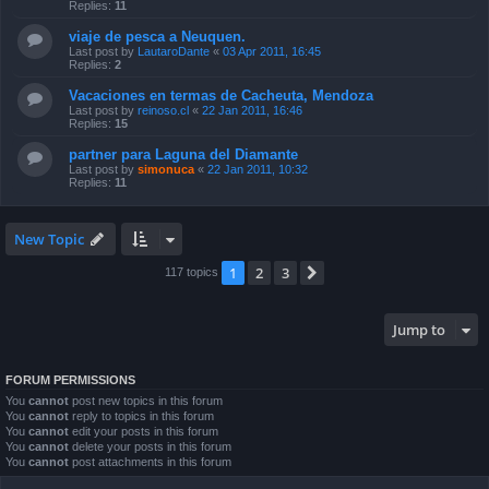
Replies:
11
viaje de pesca a Neuquen.
Last post by
LautaroDante
«
03 Apr 2011, 16:45
Replies:
2
Vacaciones en termas de Cacheuta, Mendoza
Last post by
reinoso.cl
«
22 Jan 2011, 16:46
Replies:
15
partner para Laguna del Diamante
Last post by
simonuca
«
22 Jan 2011, 10:32
Replies:
11
New Topic
1
2
3
Next
117 topics
Jump to
FORUM PERMISSIONS
You
cannot
post new topics in this forum
You
cannot
reply to topics in this forum
You
cannot
edit your posts in this forum
You
cannot
delete your posts in this forum
You
cannot
post attachments in this forum