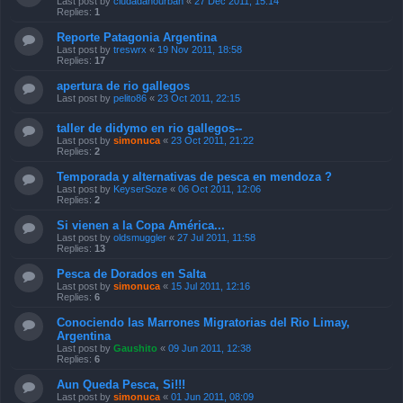
Last post by
ciudadanourban
«
27 Dec 2011, 15:14
Replies:
1
Reporte Patagonia Argentina
Last post by
treswrx
«
19 Nov 2011, 18:58
Replies:
17
apertura de rio gallegos
Last post by
pelito86
«
23 Oct 2011, 22:15
taller de didymo en rio gallegos--
Last post by
simonuca
«
23 Oct 2011, 21:22
Replies:
2
Temporada y alternativas de pesca en mendoza ?
Last post by
KeyserSoze
«
06 Oct 2011, 12:06
Replies:
2
Si vienen a la Copa América...
Last post by
oldsmuggler
«
27 Jul 2011, 11:58
Replies:
13
Pesca de Dorados en Salta
Last post by
simonuca
«
15 Jul 2011, 12:16
Replies:
6
Conociendo las Marrones Migratorias del Rio Limay,
Argentina
Last post by
Gaushito
«
09 Jun 2011, 12:38
Replies:
6
Aun Queda Pesca, Si!!!
Last post by
simonuca
«
01 Jun 2011, 08:09