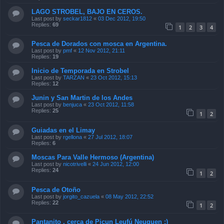
LAGO STROBEL, BAJO EN CEROS.
Last post by
seckar1812
«
03 Dec 2012, 19:50
Replies:
69
1
2
3
4
Pesca de Dorados con mosca en Argentina.
Last post by
pmf
«
12 Nov 2012, 21:11
Replies:
19
Inicio de Temporada en Strobel
Last post by
TARZAN
«
23 Oct 2012, 15:13
Replies:
12
Junin y San Martin de los Andes
Last post by
benjuca
«
23 Oct 2012, 11:58
Replies:
25
1
2
Guiadas en el Limay
Last post by
rgellona
«
27 Jul 2012, 18:07
Replies:
6
Moscas Para Valle Hermoso (Argentina)
Last post by
nicotrivelli
«
24 Jun 2012, 12:00
Replies:
24
1
2
Pesca de Otoño
Last post by
jorgito_cazuela
«
08 May 2012, 22:52
Replies:
22
1
2
Pantanito , cerca de Picun Leufú Neuquen :)