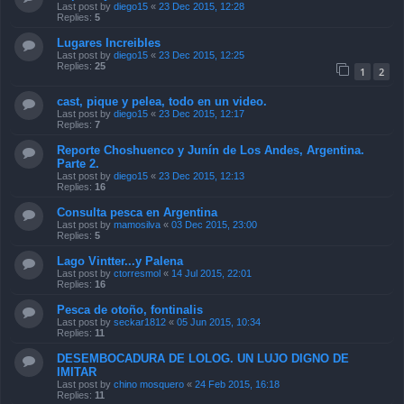
Last post by
diego15
«
23 Dec 2015, 12:28
Replies:
5
Lugares Increibles
Last post by
diego15
«
23 Dec 2015, 12:25
Replies:
25
1
2
cast, pique y pelea, todo en un video.
Last post by
diego15
«
23 Dec 2015, 12:17
Replies:
7
Reporte Choshuenco y Junín de Los Andes, Argentina.
Parte 2.
Last post by
diego15
«
23 Dec 2015, 12:13
Replies:
16
Consulta pesca en Argentina
Last post by
mamosilva
«
03 Dec 2015, 23:00
Replies:
5
Lago Vintter...y Palena
Last post by
ctorresmol
«
14 Jul 2015, 22:01
Replies:
16
Pesca de otoño, fontinalis
Last post by
seckar1812
«
05 Jun 2015, 10:34
Replies:
11
DESEMBOCADURA DE LOLOG. UN LUJO DIGNO DE
IMITAR
Last post by
chino mosquero
«
24 Feb 2015, 16:18
Replies:
11