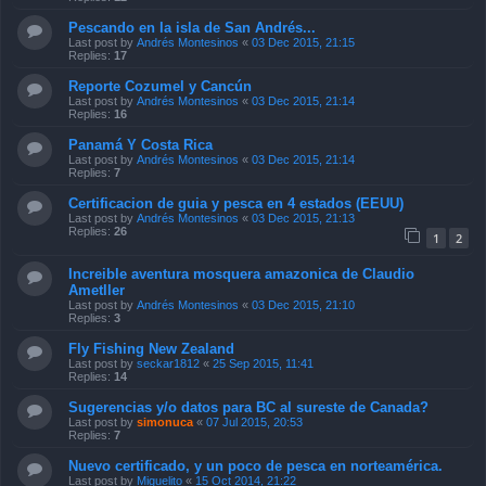
Pescando en la isla de San Andrés...
Last post by
Andrés Montesinos
«
03 Dec 2015, 21:15
Replies:
17
Reporte Cozumel y Cancún
Last post by
Andrés Montesinos
«
03 Dec 2015, 21:14
Replies:
16
Panamá Y Costa Rica
Last post by
Andrés Montesinos
«
03 Dec 2015, 21:14
Replies:
7
Certificacion de guia y pesca en 4 estados (EEUU)
Last post by
Andrés Montesinos
«
03 Dec 2015, 21:13
Replies:
26
1
2
Increible aventura mosquera amazonica de Claudio
Ametller
Last post by
Andrés Montesinos
«
03 Dec 2015, 21:10
Replies:
3
Fly Fishing New Zealand
Last post by
seckar1812
«
25 Sep 2015, 11:41
Replies:
14
Sugerencias y/o datos para BC al sureste de Canada?
Last post by
simonuca
«
07 Jul 2015, 20:53
Replies:
7
Nuevo certificado, y un poco de pesca en norteamérica.
Last post by
Miguelito
«
15 Oct 2014, 21:22