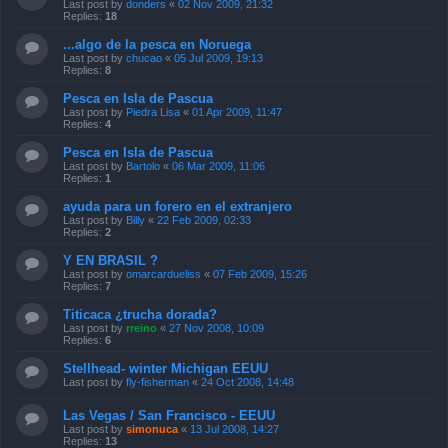
Last post by
donders
«
02 Nov 2009, 21:32
Replies:
18
...algo de la pesca en Noruega
Last post by
chucao
«
05 Jul 2009, 19:13
Replies:
8
Pesca en Isla de Pascua
Last post by
Piedra Lisa
«
01 Apr 2009, 11:47
Replies:
4
Pesca en Isla de Pascua
Last post by
Bartolo
«
06 Mar 2009, 11:06
Replies:
1
ayuda para un forero en el extranjero
Last post by
Billy
«
22 Feb 2009, 02:33
Replies:
2
Y EN BRASIL ?
Last post by
omarcardueliss
«
07 Feb 2009, 15:26
Replies:
7
Titicaca ¿trucha dorada?
Last post by
rreino
«
27 Nov 2008, 10:09
Replies:
6
Stellhead- winter Michigan EEUU
Last post by
fly-fisherman
«
24 Oct 2008, 14:48
Las Vegas / San Francisco - EEUU
Last post by
simonuca
«
13 Jul 2008, 14:27
Replies:
13