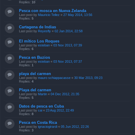
Replies:
10
Pesca con mosca en Nueva Zelanda
Last post by
Mauricio Tellez
«
27 May 2014, 13:56
Replies:
5
Cartagena de Indias
Last post by
Reyesfly
«
02 Jan 2014, 22:58
El mítico Los Roques
Last post by
esteban
«
03 Nov 2013, 07:39
Replies:
6
Pesca en Buzios
Last post by
esteban
«
03 Nov 2013, 07:37
Replies:
1
playa del carmen
Last post by
mauro schiappacasse
«
30 Mar 2013, 09:23
Replies:
4
Playa del carmen
Last post by
Martin
«
04 Dec 2012, 21:35
Replies:
5
Datos de pesca en Cuba
Last post by
cai
«
23 Aug 2012, 22:49
Replies:
8
Pesca en Costa Rica
Last post by
ignaciogirardi
«
05 Jun 2012, 22:26
Replies:
3