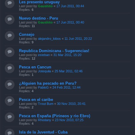
Les presento uruguay
Last post by
Gaushito
«
17 Jun 2011, 00:44
Replies:
6
Nuevo destino - Peru
Last post by
Gaushito
«
17 Jun 2011, 00:40
Replies:
11
Consejo
Last post by
alejandro_lobos
«
11 Jun 2011, 20:22
Replies:
9
Republica Dominicana - Sugerencias!
Last post by
esteban
«
31 Mar 2011, 15:20
Replies:
12
Pesca en Cancun
Last post by
Jotequila
«
25 Mar 2011, 02:46
Replies:
1
¿Alguien ha pescado en Peru?
Last post by
PabloG
«
24 Feb 2011, 12:44
Replies:
4
Pesca en el caribe
Last post by
Trout Bum
«
30 Nov 2010, 20:41
Replies:
2
Pesca en España (Pirineos y rio Ebro)
Last post by
Rhodany
«
23 Nov 2010, 07:25
Replies:
4
Isla de la Juventud - Cuba