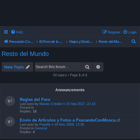
FAQ
Register
Login
S
Pescando Con Mosca
El Foro de la Pesca con Mosca en Chile
Viajes y Destinos de Pesca
Resto del Mundo
e
Resto del Mundo
a
r
Search
Advanced search
New Topic
c
50 topics • Page
1
of
1
h
Announcements
Reglas del Foro
Last post by
Marais Cristián
«
23 Sep 2017, 22:14
Posted in
Replies:
15
Envío de Artículos y Fotos a PescandoConMosca.cl
Last post by
Pepefly
«
18 Nov 2008, 13:36
Posted in
General
Replies:
4