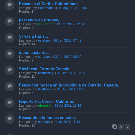
Pesca en el Caribe Colombiano
Last post by
Princetóbal
«
01 May 2012, 22:05
Replies:
1
pescando en uruguay
Last post by
Gaushito
«
19 Jan 2012, 12:31
Replies:
2
Si vas a Paris...
Last post by
esteban
«
16 Jan 2012, 07:42
Replies:
14
datos costa rica
Last post by
esteban
«
03 Jan 2012, 00:32
Replies:
7
Steelhead, Toronto-Canada.
Last post by
floatfishing
«
31 Dec 2011, 12:34
Replies:
11
Pesca con mosca en la provincia de Ontario, Canada.
Last post by
floatfishing
«
31 Dec 2011, 12:17
Replies:
3
Reporte Hat Creek - California
Last post by
planosjr
«
26 Jul 2011, 17:16
Replies:
5
Pescando a la mosca en cuba.
Last post by
donders
«
04 Jul 2011, 11:43
Replies:
28
1
2