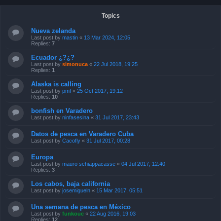
Topics
Nueva zelanda
Last post by
mastin
«
13 Mar 2024, 12:05
Replies:
7
Ecuador ¿?¿?
Last post by
simonuca
«
22 Jul 2018, 19:25
Replies:
1
Alaska is calling
Last post by
pmf
«
25 Oct 2017, 19:12
Replies:
10
bonfish en Varadero
Last post by
ninfasesina
«
31 Jul 2017, 23:43
Datos de pesca en Varadero Cuba
Last post by
Cacofly
«
31 Jul 2017, 00:28
Europa
Last post by
mauro schiappacasse
«
04 Jul 2017, 12:40
Replies:
3
Los cabos, baja california
Last post by
josemigueln
«
15 Mar 2017, 05:51
Una semana de pesca en México
Last post by
funkouc
«
22 Aug 2016, 19:03
Replies:
12