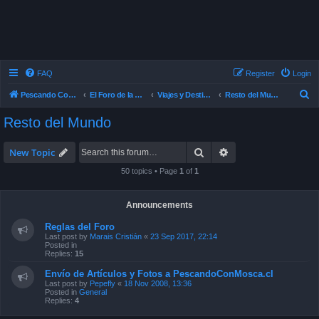
FAQ
Register
Login
S
Pescando Con Mosca
El Foro de la Pesca con Mosca en Chile
Viajes y Destinos de Pesca
Resto del Mundo
e
Resto del Mundo
a
r
Search
Advanced search
New Topic
c
50 topics • Page
1
of
1
h
Announcements
Reglas del Foro
Last post by
Marais Cristián
«
23 Sep 2017, 22:14
Posted in
Replies:
15
Envío de Artículos y Fotos a PescandoConMosca.cl
Last post by
Pepefly
«
18 Nov 2008, 13:36
Posted in
General
Replies:
4