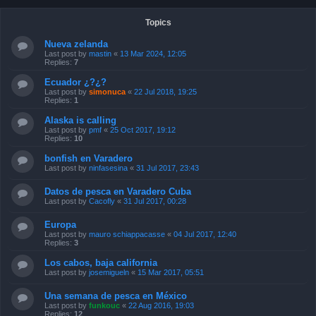
Topics
Nueva zelanda
Last post by
mastin
«
13 Mar 2024, 12:05
Replies:
7
Ecuador ¿?¿?
Last post by
simonuca
«
22 Jul 2018, 19:25
Replies:
1
Alaska is calling
Last post by
pmf
«
25 Oct 2017, 19:12
Replies:
10
bonfish en Varadero
Last post by
ninfasesina
«
31 Jul 2017, 23:43
Datos de pesca en Varadero Cuba
Last post by
Cacofly
«
31 Jul 2017, 00:28
Europa
Last post by
mauro schiappacasse
«
04 Jul 2017, 12:40
Replies:
3
Los cabos, baja california
Last post by
josemigueln
«
15 Mar 2017, 05:51
Una semana de pesca en México
Last post by
funkouc
«
22 Aug 2016, 19:03
Replies:
12