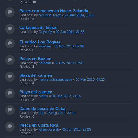
Replies:
10
Pesca con mosca en Nueva Zelanda
Last post by
Mauricio Tellez
«
27 May 2014, 13:56
Replies:
5
Cartagena de Indias
Last post by
Reyesfly
«
02 Jan 2014, 22:58
El mítico Los Roques
Last post by
esteban
«
03 Nov 2013, 07:39
Replies:
6
Pesca en Buzios
Last post by
esteban
«
03 Nov 2013, 07:37
Replies:
1
playa del carmen
Last post by
mauro schiappacasse
«
30 Mar 2013, 09:23
Replies:
4
Playa del carmen
Last post by
Martin
«
04 Dec 2012, 21:35
Replies:
5
Datos de pesca en Cuba
Last post by
cai
«
23 Aug 2012, 22:49
Replies:
8
Pesca en Costa Rica
Last post by
ignaciogirardi
«
05 Jun 2012, 22:26
Replies:
3