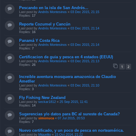
Pescando en la isla de San Andrés...
Last post by
Andrés Montesinos
«
03 Dec 2015, 21:15
Replies:
17
Reporte Cozumel y Cancún
Last post by
Andrés Montesinos
«
03 Dec 2015, 21:14
Replies:
16
Panamá Y Costa Rica
Last post by
Andrés Montesinos
«
03 Dec 2015, 21:14
Replies:
7
Certificacion de guia y pesca en 4 estados (EEUU)
Last post by
Andrés Montesinos
«
03 Dec 2015, 21:13
Replies:
26
1
2
Increible aventura mosquera amazonica de Claudio
Ametller
Last post by
Andrés Montesinos
«
03 Dec 2015, 21:10
Replies:
3
Fly Fishing New Zealand
Last post by
seckar1812
«
25 Sep 2015, 11:41
Replies:
14
Sugerencias y/o datos para BC al sureste de Canada?
Last post by
simonuca
«
07 Jul 2015, 20:53
Replies:
7
Nuevo certificado, y un poco de pesca en norteamérica.
Last post by
Miguelito
«
15 Oct 2014, 21:22