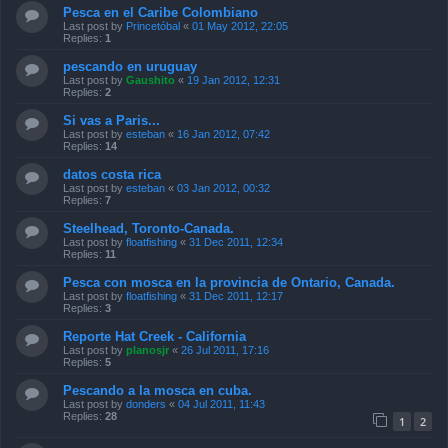
Pesca en el Caribe Colombiano
Last post by
Princetóbal
«
01 May 2012, 22:05
Replies:
1
pescando en uruguay
Last post by
Gaushito
«
19 Jan 2012, 12:31
Replies:
2
Si vas a Paris...
Last post by
esteban
«
16 Jan 2012, 07:42
Replies:
14
datos costa rica
Last post by
esteban
«
03 Jan 2012, 00:32
Replies:
7
Steelhead, Toronto-Canada.
Last post by
floatfishing
«
31 Dec 2011, 12:34
Replies:
11
Pesca con mosca en la provincia de Ontario, Canada.
Last post by
floatfishing
«
31 Dec 2011, 12:17
Replies:
3
Reporte Hat Creek - California
Last post by
planosjr
«
26 Jul 2011, 17:16
Replies:
5
Pescando a la mosca en cuba.
Last post by
donders
«
04 Jul 2011, 11:43
Replies:
28
1
2