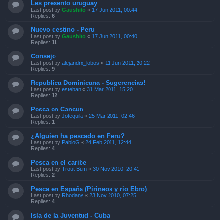
Les presento uruguay
Last post by
Gaushito
«
17 Jun 2011, 00:44
Replies:
6
Nuevo destino - Peru
Last post by
Gaushito
«
17 Jun 2011, 00:40
Replies:
11
Consejo
Last post by
alejandro_lobos
«
11 Jun 2011, 20:22
Replies:
9
Republica Dominicana - Sugerencias!
Last post by
esteban
«
31 Mar 2011, 15:20
Replies:
12
Pesca en Cancun
Last post by
Jotequila
«
25 Mar 2011, 02:46
Replies:
1
¿Alguien ha pescado en Peru?
Last post by
PabloG
«
24 Feb 2011, 12:44
Replies:
4
Pesca en el caribe
Last post by
Trout Bum
«
30 Nov 2010, 20:41
Replies:
2
Pesca en España (Pirineos y rio Ebro)
Last post by
Rhodany
«
23 Nov 2010, 07:25
Replies:
4
Isla de la Juventud - Cuba