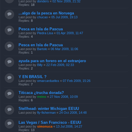
Last post by
donders
«
02 Nov 2009, 21:32
Replies:
18
...algo de la pesca en Noruega
Last post by
chucao
«
05 Jul 2009, 19:13
Replies:
8
Pesca en Isla de Pascua
Last post by
Piedra Lisa
«
01 Apr 2009, 11:47
Replies:
4
Pesca en Isla de Pascua
Last post by
Bartolo
«
06 Mar 2009, 11:06
Replies:
1
ayuda para un forero en el extranjero
Last post by
Billy
«
22 Feb 2009, 02:33
Replies:
2
Y EN BRASIL ?
Last post by
omarcardueliss
«
07 Feb 2009, 15:26
Replies:
7
Titicaca ¿trucha dorada?
Last post by
rreino
«
27 Nov 2008, 10:09
Replies:
6
Stellhead- winter Michigan EEUU
Last post by
fly-fisherman
«
24 Oct 2008, 14:48
Las Vegas / San Francisco - EEUU
Last post by
simonuca
«
13 Jul 2008, 14:27
Replies:
13