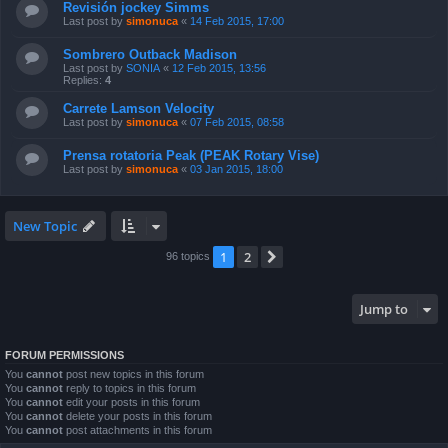
Revisión jockey Simms
Last post by
simonuca
«
14 Feb 2015, 17:00
Sombrero Outback Madison
Last post by
SONIA
«
12 Feb 2015, 13:56
Replies:
4
Carrete Lamson Velocity
Last post by
simonuca
«
07 Feb 2015, 08:58
Prensa rotatoria Peak (PEAK Rotary Vise)
Last post by
simonuca
«
03 Jan 2015, 18:00
New Topic
1
2
Next
96 topics
Jump to
FORUM PERMISSIONS
You
cannot
post new topics in this forum
You
cannot
reply to topics in this forum
You
cannot
edit your posts in this forum
You
cannot
delete your posts in this forum
You
cannot
post attachments in this forum