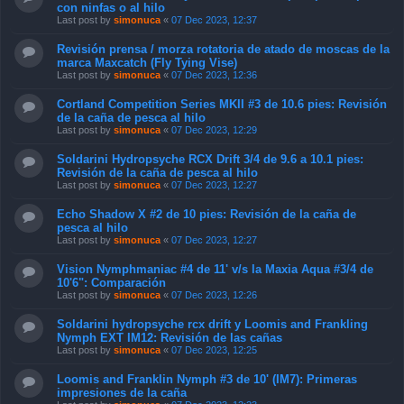
con ninfas o al hilo
Last post by
simonuca
«
07 Dec 2023, 12:37
Revisión prensa / morza rotatoria de atado de moscas de la
marca Maxcatch (Fly Tying Vise)
Last post by
simonuca
«
07 Dec 2023, 12:36
Cortland Competition Series MKII #3 de 10.6 pies: Revisión
de la caña de pesca al hilo
Last post by
simonuca
«
07 Dec 2023, 12:29
Soldarini Hydropsyche RCX Drift 3/4 de 9.6 a 10.1 pies:
Revisión de la caña de pesca al hilo
Last post by
simonuca
«
07 Dec 2023, 12:27
Echo Shadow X #2 de 10 pies: Revisión de la caña de
pesca al hilo
Last post by
simonuca
«
07 Dec 2023, 12:27
Vision Nymphmaniac #4 de 11' v/s la Maxia Aqua #3/4 de
10'6": Comparación
Last post by
simonuca
«
07 Dec 2023, 12:26
Soldarini hydropsyche rcx drift y Loomis and Frankling
Nymph EXT IM12: Revisión de las cañas
Last post by
simonuca
«
07 Dec 2023, 12:25
Loomis and Franklin Nymph #3 de 10' (IM7): Primeras
impresiones de la caña