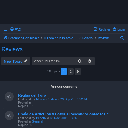
FAQ
Register
Login
S
Pescando Con Mosca
El Foro de la Pesca con Mosca en Chile
General
Reviews
e
Reviews
a
r
Search
Advanced search
New Topic
c
1
2
Next
96 topics
h
Announcements
Reglas del Foro
Last post by
Marais Cristián
«
23 Sep 2017, 22:14
Posted in
Replies:
15
Envío de Artículos y Fotos a PescandoConMosca.cl
Last post by
Pepefly
«
18 Nov 2008, 13:36
Posted in
General
Replies:
4