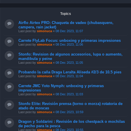
Topics
Airflo Airtex PRO: Chaqueta de vadeo (chubasquero,
campera, rain jacket)
Last post by
simonuca
«
08 Dec 2023, 11:07
Carrete FlyLab Focus: unboxing y primeras impresiones
Last post by
simonuca
«
08 Dec 2023, 11:06
Stonfo: Revision de algunos accesorios, lupa o aumento,
mandibula y peine
Last post by
simonuca
«
08 Dec 2023, 11:05
Probando la caña Draga Leralta Aliseda #2/3 de 10.5 pies
Last post by
simonuca
«
08 Dec 2023, 11:04
Carrete JMC Yoto Nymph: unboxing y primeras
impresiones
Last post by
simonuca
«
08 Dec 2023, 11:03
Stonfo Elite: Revisión prensa (torno o morza) rotatoria de
atado de moscas
Last post by
simonuca
«
08 Dec 2023, 10:59
Dragon y Soldarini : Revisión de los chestpack o mochilas
de pecho para la pesca
Last post by
simonuca
«
08 Dec 2023, 10:55