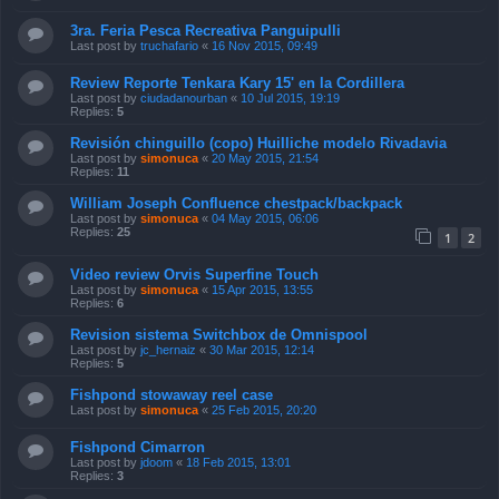
3ra. Feria Pesca Recreativa Panguipulli
Last post by
truchafario
«
16 Nov 2015, 09:49
Review Reporte Tenkara Kary 15' en la Cordillera
Last post by
ciudadanourban
«
10 Jul 2015, 19:19
Replies:
5
Revisión chinguillo (copo) Huilliche modelo Rivadavia
Last post by
simonuca
«
20 May 2015, 21:54
Replies:
11
William Joseph Confluence chestpack/backpack
Last post by
simonuca
«
04 May 2015, 06:06
Replies:
25
1
2
Video review Orvis Superfine Touch
Last post by
simonuca
«
15 Apr 2015, 13:55
Replies:
6
Revision sistema Switchbox de Omnispool
Last post by
jc_hernaiz
«
30 Mar 2015, 12:14
Replies:
5
Fishpond stowaway reel case
Last post by
simonuca
«
25 Feb 2015, 20:20
Fishpond Cimarron
Last post by
jdoom
«
18 Feb 2015, 13:01
Replies:
3