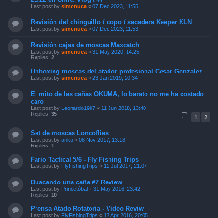
Last post by
simonuca
«
07 Dec 2023, 11:55
Revisión del chinguillo / copo / sacadera Keeper KLN
Last post by
simonuca
«
07 Dec 2023, 11:53
Revisión cajas de moscas Maxcatch
Last post by
simonuca
«
31 May 2020, 14:25
Replies:
2
Unboxing moscas del atador profesional Cesar Gonzalez
Last post by
simonuca
«
23 Jan 2019, 20:34
El mito de las cañas OKUMA, lo barato no me ha costado
caro
Last post by
Leonardo1997
«
11 Jun 2018, 13:40
Replies:
35
1
2
Set de moscas Loncoflies
Last post by
anku
«
08 Nov 2017, 13:18
Replies:
1
Fario Tactical 5/6 - Fly Fishing Trips
Last post by
FlyFishingTrips
«
12 Jul 2017, 21:07
Buscando una caña #7 Review
Last post by
Princetóbal
«
31 May 2016, 23:42
Replies:
10
Prensa Atado Rotatoria - Video Reviw
Last post by
FlyFishingTrips
«
17 Apr 2016, 20:05