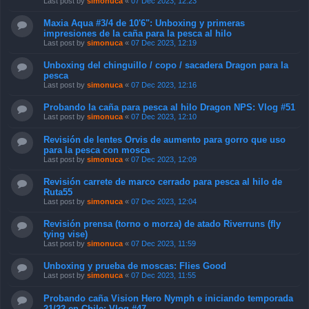
Last post by
simonuca
«
07 Dec 2023, 12:23
Maxia Aqua #3/4 de 10'6": Unboxing y primeras
impresiones de la caña para la pesca al hilo
Last post by
simonuca
«
07 Dec 2023, 12:19
Unboxing del chinguillo / copo / sacadera Dragon para la
pesca
Last post by
simonuca
«
07 Dec 2023, 12:16
Probando la caña para pesca al hilo Dragon NPS: Vlog #51
Last post by
simonuca
«
07 Dec 2023, 12:10
Revisión de lentes Orvis de aumento para gorro que uso
para la pesca con mosca
Last post by
simonuca
«
07 Dec 2023, 12:09
Revisión carrete de marco cerrado para pesca al hilo de
Ruta55
Last post by
simonuca
«
07 Dec 2023, 12:04
Revisión prensa (torno o morza) de atado Riverruns (fly
tying vise)
Last post by
simonuca
«
07 Dec 2023, 11:59
Unboxing y prueba de moscas: Flies Good
Last post by
simonuca
«
07 Dec 2023, 11:55
Probando caña Vision Hero Nymph e iniciando temporada
21/22 en Chile: Vlog #47