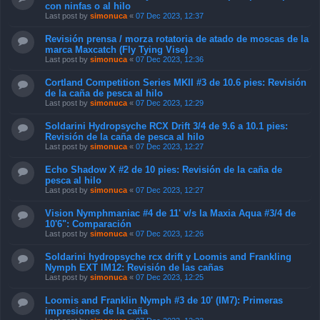
con ninfas o al hilo
Last post by
simonuca
«
07 Dec 2023, 12:37
Revisión prensa / morza rotatoria de atado de moscas de la
marca Maxcatch (Fly Tying Vise)
Last post by
simonuca
«
07 Dec 2023, 12:36
Cortland Competition Series MKII #3 de 10.6 pies: Revisión
de la caña de pesca al hilo
Last post by
simonuca
«
07 Dec 2023, 12:29
Soldarini Hydropsyche RCX Drift 3/4 de 9.6 a 10.1 pies:
Revisión de la caña de pesca al hilo
Last post by
simonuca
«
07 Dec 2023, 12:27
Echo Shadow X #2 de 10 pies: Revisión de la caña de
pesca al hilo
Last post by
simonuca
«
07 Dec 2023, 12:27
Vision Nymphmaniac #4 de 11' v/s la Maxia Aqua #3/4 de
10'6": Comparación
Last post by
simonuca
«
07 Dec 2023, 12:26
Soldarini hydropsyche rcx drift y Loomis and Frankling
Nymph EXT IM12: Revisión de las cañas
Last post by
simonuca
«
07 Dec 2023, 12:25
Loomis and Franklin Nymph #3 de 10' (IM7): Primeras
impresiones de la caña