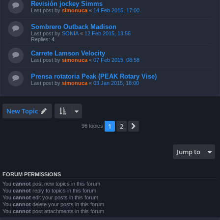
Revisión jockey Simms
Last post by
simonuca
«
14 Feb 2015, 17:00
Sombrero Outback Madison
Last post by
SONIA
«
12 Feb 2015, 13:56
Replies:
4
Carrete Lamson Velocity
Last post by
simonuca
«
07 Feb 2015, 08:58
Prensa rotatoria Peak (PEAK Rotary Vise)
Last post by
simonuca
«
03 Jan 2015, 18:00
New Topic
1
2
Next
96 topics
Jump to
FORUM PERMISSIONS
You
cannot
post new topics in this forum
You
cannot
reply to topics in this forum
You
cannot
edit your posts in this forum
You
cannot
delete your posts in this forum
You
cannot
post attachments in this forum