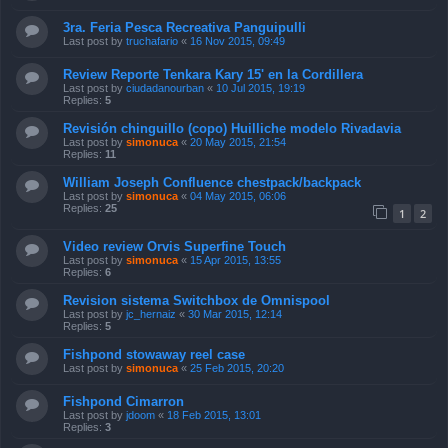
3ra. Feria Pesca Recreativa Panguipulli
Last post by
truchafario
«
16 Nov 2015, 09:49
Review Reporte Tenkara Kary 15' en la Cordillera
Last post by
ciudadanourban
«
10 Jul 2015, 19:19
Replies:
5
Revisión chinguillo (copo) Huilliche modelo Rivadavia
Last post by
simonuca
«
20 May 2015, 21:54
Replies:
11
William Joseph Confluence chestpack/backpack
Last post by
simonuca
«
04 May 2015, 06:06
Replies:
25
1
2
Video review Orvis Superfine Touch
Last post by
simonuca
«
15 Apr 2015, 13:55
Replies:
6
Revision sistema Switchbox de Omnispool
Last post by
jc_hernaiz
«
30 Mar 2015, 12:14
Replies:
5
Fishpond stowaway reel case
Last post by
simonuca
«
25 Feb 2015, 20:20
Fishpond Cimarron
Last post by
jdoom
«
18 Feb 2015, 13:01
Replies:
3