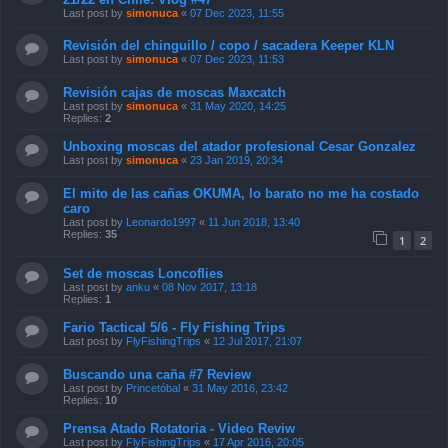
Last post by
simonuca
«
07 Dec 2023, 11:55
Revisión del chinguillo / copo / sacadera Keeper KLN
Last post by
simonuca
«
07 Dec 2023, 11:53
Revisión cajas de moscas Maxcatch
Last post by
simonuca
«
31 May 2020, 14:25
Replies:
2
Unboxing moscas del atador profesional Cesar Gonzalez
Last post by
simonuca
«
23 Jan 2019, 20:34
El mito de las cañas OKUMA, lo barato no me ha costado
caro
Last post by
Leonardo1997
«
11 Jun 2018, 13:40
Replies:
35
1
2
Set de moscas Loncoflies
Last post by
anku
«
08 Nov 2017, 13:18
Replies:
1
Fario Tactical 5/6 - Fly Fishing Trips
Last post by
FlyFishingTrips
«
12 Jul 2017, 21:07
Buscando una caña #7 Review
Last post by
Princetóbal
«
31 May 2016, 23:42
Replies:
10
Prensa Atado Rotatoria - Video Reviw
Last post by
FlyFishingTrips
«
17 Apr 2016, 20:05