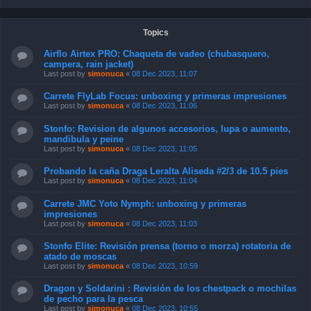
Topics
Airflo Airtex PRO: Chaqueta de vadeo (chubasquero,
campera, rain jacket)
Last post by
simonuca
«
08 Dec 2023, 11:07
Carrete FlyLab Focus: unboxing y primeras impresiones
Last post by
simonuca
«
08 Dec 2023, 11:06
Stonfo: Revision de algunos accesorios, lupa o aumento,
mandibula y peine
Last post by
simonuca
«
08 Dec 2023, 11:05
Probando la caña Draga Leralta Aliseda #2/3 de 10.5 pies
Last post by
simonuca
«
08 Dec 2023, 11:04
Carrete JMC Yoto Nymph: unboxing y primeras
impresiones
Last post by
simonuca
«
08 Dec 2023, 11:03
Stonfo Elite: Revisión prensa (torno o morza) rotatoria de
atado de moscas
Last post by
simonuca
«
08 Dec 2023, 10:59
Dragon y Soldarini : Revisión de los chestpack o mochilas
de pecho para la pesca
Last post by
simonuca
«
08 Dec 2023, 10:55