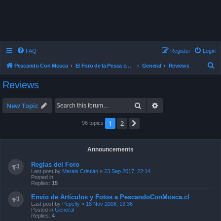
FAQ
Register
Login
S
Pescando Con Mosca
El Foro de la Pesca con Mosca en Chile
General
Reviews
e
Reviews
a
r
Search
Advanced search
New Topic
c
1
2
Next
96 topics
h
Announcements
Reglas del Foro
Last post by
Marais Cristián
«
23 Sep 2017, 22:14
Posted in
Replies:
15
Envío de Artículos y Fotos a PescandoConMosca.cl
Last post by
Pepefly
«
18 Nov 2008, 13:36
Posted in
General
Replies:
4