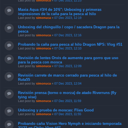
Last post by
simonuca
«
07 Dec 2023, 12:23
Maxia Aqua #3/4 de 10'6": Unboxing y primeras
impresiones de la caña para la pesca al hilo
Last post by
simonuca
«
07 Dec 2023, 12:19
Unboxing del chinguillo / copo / sacadera Dragon para la
pesca
Last post by
simonuca
«
07 Dec 2023, 12:16
Probando la caña para pesca al hilo Dragon NPS: Vlog #51
Last post by
simonuca
«
07 Dec 2023, 12:10
Revisión de lentes Orvis de aumento para gorro que uso
para la pesca con mosca
Last post by
simonuca
«
07 Dec 2023, 12:09
Revisión carrete de marco cerrado para pesca al hilo de
Ruta55
Last post by
simonuca
«
07 Dec 2023, 12:04
Revisión prensa (torno o morza) de atado Riverruns (fly
tying vise)
Last post by
simonuca
«
07 Dec 2023, 11:59
Unboxing y prueba de moscas: Flies Good
Last post by
simonuca
«
07 Dec 2023, 11:55
Probando caña Vision Hero Nymph e iniciando temporada
21/22 en Chile: Vlog #47