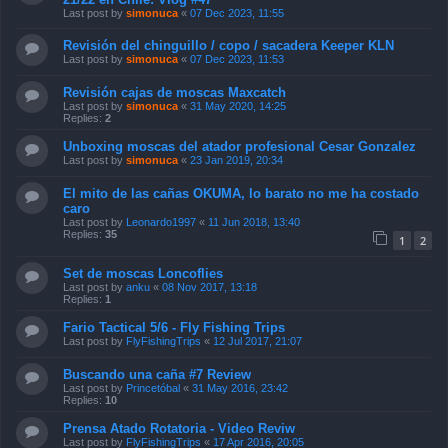
Last post by
simonuca
«
07 Dec 2023, 11:55
Revisión del chinguillo / copo / sacadera Keeper KLN
Last post by
simonuca
«
07 Dec 2023, 11:53
Revisión cajas de moscas Maxcatch
Last post by
simonuca
«
31 May 2020, 14:25
Replies:
2
Unboxing moscas del atador profesional Cesar Gonzalez
Last post by
simonuca
«
23 Jan 2019, 20:34
El mito de las cañas OKUMA, lo barato no me ha costado
caro
Last post by
Leonardo1997
«
11 Jun 2018, 13:40
Replies:
35
1
2
Set de moscas Loncoflies
Last post by
anku
«
08 Nov 2017, 13:18
Replies:
1
Fario Tactical 5/6 - Fly Fishing Trips
Last post by
FlyFishingTrips
«
12 Jul 2017, 21:07
Buscando una caña #7 Review
Last post by
Princetóbal
«
31 May 2016, 23:42
Replies:
10
Prensa Atado Rotatoria - Video Reviw
Last post by
FlyFishingTrips
«
17 Apr 2016, 20:05