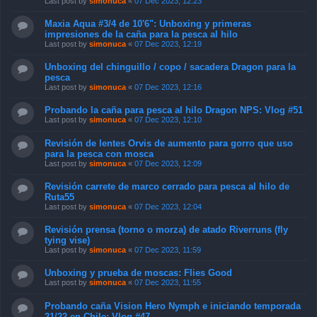
Last post by
simonuca
«
07 Dec 2023, 12:23
Maxia Aqua #3/4 de 10'6": Unboxing y primeras
impresiones de la caña para la pesca al hilo
Last post by
simonuca
«
07 Dec 2023, 12:19
Unboxing del chinguillo / copo / sacadera Dragon para la
pesca
Last post by
simonuca
«
07 Dec 2023, 12:16
Probando la caña para pesca al hilo Dragon NPS: Vlog #51
Last post by
simonuca
«
07 Dec 2023, 12:10
Revisión de lentes Orvis de aumento para gorro que uso
para la pesca con mosca
Last post by
simonuca
«
07 Dec 2023, 12:09
Revisión carrete de marco cerrado para pesca al hilo de
Ruta55
Last post by
simonuca
«
07 Dec 2023, 12:04
Revisión prensa (torno o morza) de atado Riverruns (fly
tying vise)
Last post by
simonuca
«
07 Dec 2023, 11:59
Unboxing y prueba de moscas: Flies Good
Last post by
simonuca
«
07 Dec 2023, 11:55
Probando caña Vision Hero Nymph e iniciando temporada
21/22 en Chile: Vlog #47