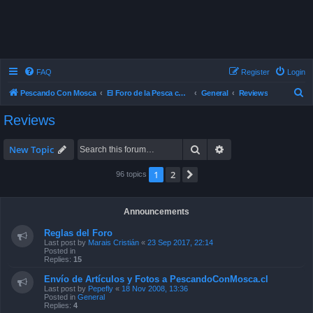
FAQ
Register
Login
S
Pescando Con Mosca
El Foro de la Pesca con Mosca en Chile
General
Reviews
e
Reviews
a
r
Search
Advanced search
New Topic
c
1
2
Next
96 topics
h
Announcements
Reglas del Foro
Last post by
Marais Cristián
«
23 Sep 2017, 22:14
Posted in
Replies:
15
Envío de Artículos y Fotos a PescandoConMosca.cl
Last post by
Pepefly
«
18 Nov 2008, 13:36
Posted in
General
Replies:
4