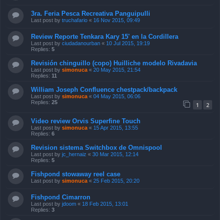
3ra. Feria Pesca Recreativa Panguipulli
Last post by
truchafario
«
16 Nov 2015, 09:49
Review Reporte Tenkara Kary 15' en la Cordillera
Last post by
ciudadanourban
«
10 Jul 2015, 19:19
Replies:
5
Revisión chinguillo (copo) Huilliche modelo Rivadavia
Last post by
simonuca
«
20 May 2015, 21:54
Replies:
11
William Joseph Confluence chestpack/backpack
Last post by
simonuca
«
04 May 2015, 06:06
Replies:
25
1
2
Video review Orvis Superfine Touch
Last post by
simonuca
«
15 Apr 2015, 13:55
Replies:
6
Revision sistema Switchbox de Omnispool
Last post by
jc_hernaiz
«
30 Mar 2015, 12:14
Replies:
5
Fishpond stowaway reel case
Last post by
simonuca
«
25 Feb 2015, 20:20
Fishpond Cimarron
Last post by
jdoom
«
18 Feb 2015, 13:01
Replies:
3