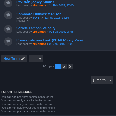
Revisión jockey Simms
Last post by
simonuca
«
14 Feb 2015, 17:00
Sombrero Outback Madison
Last post by
SONIA
«
12 Feb 2015, 13:56
Replies:
4
Carrete Lamson Velocity
Last post by
simonuca
«
07 Feb 2015, 08:58
Prensa rotatoria Peak (PEAK Rotary Vise)
Last post by
simonuca
«
03 Jan 2015, 18:00
New Topic
1
2
Next
96 topics
Jump to
FORUM PERMISSIONS
You
cannot
post new topics in this forum
You
cannot
reply to topics in this forum
You
cannot
edit your posts in this forum
You
cannot
delete your posts in this forum
You
cannot
post attachments in this forum