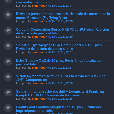
con ninfas o al hilo
Last post by
simonuca
«
07 Dec 2023, 12:37
Revisión prensa / morza rotatoria de atado de moscas de la
marca Maxcatch (Fly Tying Vise)
Last post by
simonuca
«
07 Dec 2023, 12:36
Cortland Competition Series MKII #3 de 10.6 pies: Revisión
de la caña de pesca al hilo
Last post by
simonuca
«
07 Dec 2023, 12:29
Soldarini Hydropsyche RCX Drift 3/4 de 9.6 a 10.1 pies:
Revisión de la caña de pesca al hilo
Last post by
simonuca
«
07 Dec 2023, 12:27
Echo Shadow X #2 de 10 pies: Revisión de la caña de
pesca al hilo
Last post by
simonuca
«
07 Dec 2023, 12:27
Vision Nymphmaniac #4 de 11' v/s la Maxia Aqua #3/4 de
10'6": Comparación
Last post by
simonuca
«
07 Dec 2023, 12:26
Soldarini hydropsyche rcx drift y Loomis and Frankling
Nymph EXT IM12: Revisión de las cañas
Last post by
simonuca
«
07 Dec 2023, 12:25
Loomis and Franklin Nymph #3 de 10' (IM7): Primeras
impresiones de la caña