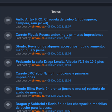
Topics
Airflo Airtex PRO: Chaqueta de vadeo (chubasquero,
campera, rain jacket)
Last post by
simonuca
«
08 Dec 2023, 11:07
Carrete FlyLab Focus: unboxing y primeras impresiones
Last post by
simonuca
«
08 Dec 2023, 11:06
Stonfo: Revision de algunos accesorios, lupa o aumento,
mandibula y peine
Last post by
simonuca
«
08 Dec 2023, 11:05
Probando la caña Draga Leralta Aliseda #2/3 de 10.5 pies
Last post by
simonuca
«
08 Dec 2023, 11:04
Carrete JMC Yoto Nymph: unboxing y primeras
impresiones
Last post by
simonuca
«
08 Dec 2023, 11:03
Stonfo Elite: Revisión prensa (torno o morza) rotatoria de
atado de moscas
Last post by
simonuca
«
08 Dec 2023, 10:59
Dragon y Soldarini : Revisión de los chestpack o mochilas
de pecho para la pesca
Last post by
simonuca
«
08 Dec 2023, 10:55