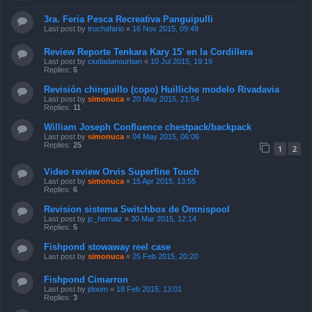
3ra. Feria Pesca Recreativa Panguipulli
Last post by
truchafario
«
16 Nov 2015, 09:49
Review Reporte Tenkara Kary 15' en la Cordillera
Last post by
ciudadanourban
«
10 Jul 2015, 19:19
Replies:
5
Revisión chinguillo (copo) Huilliche modelo Rivadavia
Last post by
simonuca
«
20 May 2015, 21:54
Replies:
11
William Joseph Confluence chestpack/backpack
Last post by
simonuca
«
04 May 2015, 06:06
Replies:
25
1
2
Video review Orvis Superfine Touch
Last post by
simonuca
«
15 Apr 2015, 13:55
Replies:
6
Revision sistema Switchbox de Omnispool
Last post by
jc_hernaiz
«
30 Mar 2015, 12:14
Replies:
5
Fishpond stowaway reel case
Last post by
simonuca
«
25 Feb 2015, 20:20
Fishpond Cimarron
Last post by
jdoom
«
18 Feb 2015, 13:01
Replies:
3