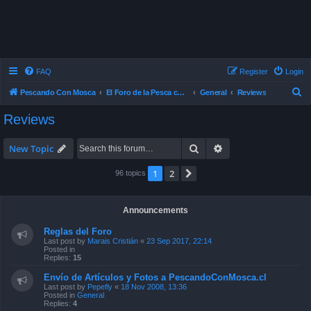
FAQ
Register
Login
S
Pescando Con Mosca
El Foro de la Pesca con Mosca en Chile
General
Reviews
e
Reviews
a
r
Search
Advanced search
New Topic
c
1
2
Next
96 topics
h
Announcements
Reglas del Foro
Last post by
Marais Cristián
«
23 Sep 2017, 22:14
Posted in
Replies:
15
Envío de Artículos y Fotos a PescandoConMosca.cl
Last post by
Pepefly
«
18 Nov 2008, 13:36
Posted in
General
Replies:
4