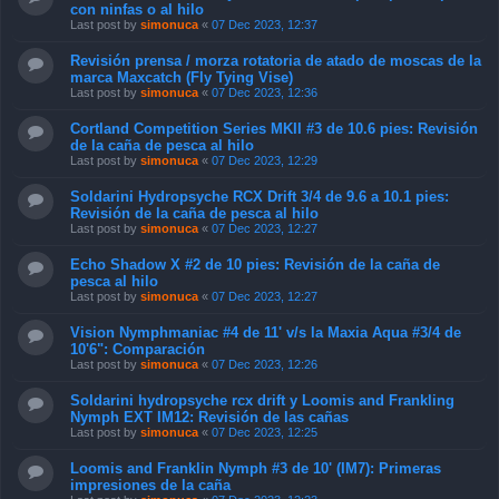
con ninfas o al hilo
Last post by
simonuca
«
07 Dec 2023, 12:37
Revisión prensa / morza rotatoria de atado de moscas de la
marca Maxcatch (Fly Tying Vise)
Last post by
simonuca
«
07 Dec 2023, 12:36
Cortland Competition Series MKII #3 de 10.6 pies: Revisión
de la caña de pesca al hilo
Last post by
simonuca
«
07 Dec 2023, 12:29
Soldarini Hydropsyche RCX Drift 3/4 de 9.6 a 10.1 pies:
Revisión de la caña de pesca al hilo
Last post by
simonuca
«
07 Dec 2023, 12:27
Echo Shadow X #2 de 10 pies: Revisión de la caña de
pesca al hilo
Last post by
simonuca
«
07 Dec 2023, 12:27
Vision Nymphmaniac #4 de 11' v/s la Maxia Aqua #3/4 de
10'6": Comparación
Last post by
simonuca
«
07 Dec 2023, 12:26
Soldarini hydropsyche rcx drift y Loomis and Frankling
Nymph EXT IM12: Revisión de las cañas
Last post by
simonuca
«
07 Dec 2023, 12:25
Loomis and Franklin Nymph #3 de 10' (IM7): Primeras
impresiones de la caña