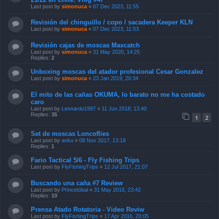
Last post by
simonuca
«
07 Dec 2023, 11:55
Revisión del chinguillo / copo / sacadera Keeper KLN
Last post by
simonuca
«
07 Dec 2023, 11:53
Revisión cajas de moscas Maxcatch
Last post by
simonuca
«
31 May 2020, 14:25
Replies:
2
Unboxing moscas del atador profesional Cesar Gonzalez
Last post by
simonuca
«
23 Jan 2019, 20:34
El mito de las cañas OKUMA, lo barato no me ha costado
caro
Last post by
Leonardo1997
«
11 Jun 2018, 13:40
Replies:
35
1
2
Set de moscas Loncoflies
Last post by
anku
«
08 Nov 2017, 13:18
Replies:
1
Fario Tactical 5/6 - Fly Fishing Trips
Last post by
FlyFishingTrips
«
12 Jul 2017, 21:07
Buscando una caña #7 Review
Last post by
Princetóbal
«
31 May 2016, 23:42
Replies:
10
Prensa Atado Rotatoria - Video Reviw
Last post by
FlyFishingTrips
«
17 Apr 2016, 20:05