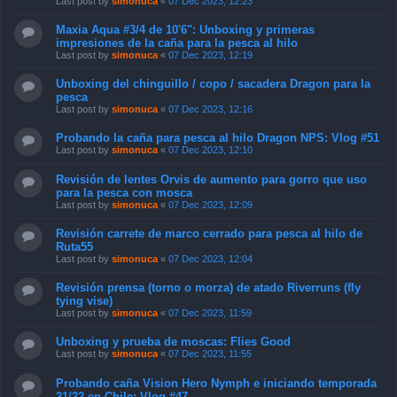
Last post by
simonuca
«
07 Dec 2023, 12:23
Maxia Aqua #3/4 de 10'6": Unboxing y primeras
impresiones de la caña para la pesca al hilo
Last post by
simonuca
«
07 Dec 2023, 12:19
Unboxing del chinguillo / copo / sacadera Dragon para la
pesca
Last post by
simonuca
«
07 Dec 2023, 12:16
Probando la caña para pesca al hilo Dragon NPS: Vlog #51
Last post by
simonuca
«
07 Dec 2023, 12:10
Revisión de lentes Orvis de aumento para gorro que uso
para la pesca con mosca
Last post by
simonuca
«
07 Dec 2023, 12:09
Revisión carrete de marco cerrado para pesca al hilo de
Ruta55
Last post by
simonuca
«
07 Dec 2023, 12:04
Revisión prensa (torno o morza) de atado Riverruns (fly
tying vise)
Last post by
simonuca
«
07 Dec 2023, 11:59
Unboxing y prueba de moscas: Flies Good
Last post by
simonuca
«
07 Dec 2023, 11:55
Probando caña Vision Hero Nymph e iniciando temporada
21/22 en Chile: Vlog #47