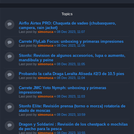
Topics
Airflo Airtex PRO: Chaqueta de vadeo (chubasquero,
campera, rain jacket)
Last post by
simonuca
«
08 Dec 2023, 11:07
Carrete FlyLab Focus: unboxing y primeras impresiones
Last post by
simonuca
«
08 Dec 2023, 11:06
Stonfo: Revision de algunos accesorios, lupa o aumento,
mandibula y peine
Last post by
simonuca
«
08 Dec 2023, 11:05
Probando la caña Draga Leralta Aliseda #2/3 de 10.5 pies
Last post by
simonuca
«
08 Dec 2023, 11:04
Carrete JMC Yoto Nymph: unboxing y primeras
impresiones
Last post by
simonuca
«
08 Dec 2023, 11:03
Stonfo Elite: Revisión prensa (torno o morza) rotatoria de
atado de moscas
Last post by
simonuca
«
08 Dec 2023, 10:59
Dragon y Soldarini : Revisión de los chestpack o mochilas
de pecho para la pesca
Last post by
simonuca
«
08 Dec 2023, 10:55