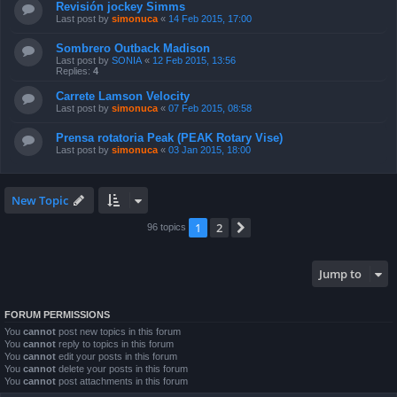
Revisión jockey Simms
Last post by
simonuca
«
14 Feb 2015, 17:00
Sombrero Outback Madison
Last post by
SONIA
«
12 Feb 2015, 13:56
Replies:
4
Carrete Lamson Velocity
Last post by
simonuca
«
07 Feb 2015, 08:58
Prensa rotatoria Peak (PEAK Rotary Vise)
Last post by
simonuca
«
03 Jan 2015, 18:00
New Topic
1
2
Next
96 topics
Jump to
FORUM PERMISSIONS
You
cannot
post new topics in this forum
You
cannot
reply to topics in this forum
You
cannot
edit your posts in this forum
You
cannot
delete your posts in this forum
You
cannot
post attachments in this forum